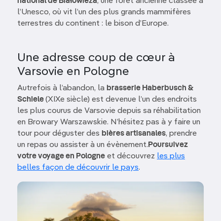
national de Białowieża
, une forêt ancienne classée à
l’Unesco, où vit l’un des plus grands mammifères
terrestres du continent : le bison d’Europe.
Une adresse coup de cœur à
Varsovie en Pologne
Autrefois à l’abandon, la
brasserie Haberbusch &
Schiele
(XIXe siècle) est devenue l’un des endroits
les plus courus de Varsovie depuis sa réhabilitation
en Browary Warszawskie. N’hésitez pas à y faire un
tour pour déguster des
bières artisanales
, prendre
un repas ou assister à un évènement.
Poursuivez
votre voyage en Pologne
et découvrez
les plus
belles façon de découvrir le pays
.
Image