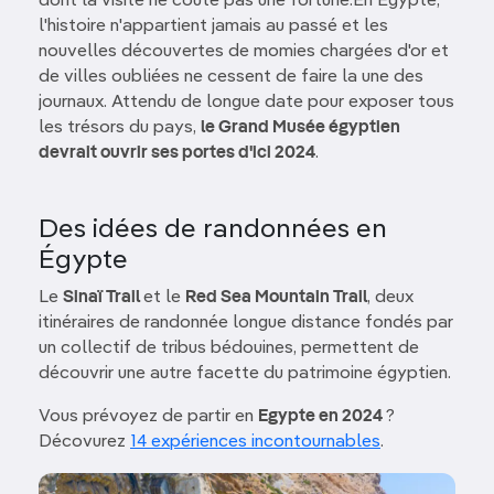
dont la visite ne coûte pas une fortune.En Égypte,
l'histoire n'appartient jamais au passé et les
nouvelles découvertes de momies chargées d'or et
de villes oubliées ne cessent de faire la une des
journaux. Attendu de longue date pour exposer tous
les trésors du pays,
le Grand Musée égyptien
devrait ouvrir ses portes d'ici 2024
.
Des idées de randonnées en
Égypte
Le
Sinaï Trail
et le
Red Sea Mountain Trail
, deux
itinéraires de randonnée longue distance fondés par
un collectif de tribus bédouines, permettent de
découvrir une autre facette du patrimoine égyptien.
Vous prévoyez de partir en
Egypte en 2024
?
Décovurez
14 expériences incontournables
.
Image