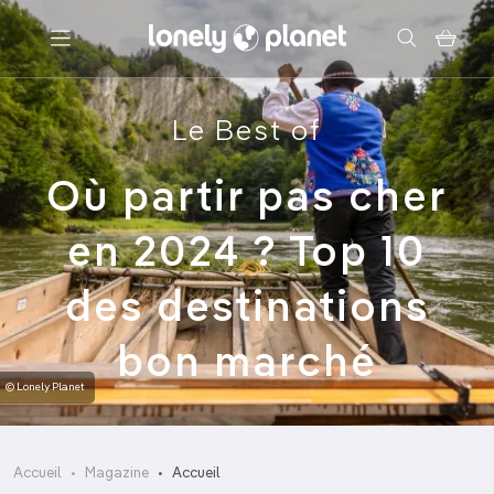
Menu
Le Best of
Votre recherche
Où partir pas cher
en 2024 ? Top 10
des destinations
bon marché
© Lonely Planet
Accueil
Magazine
Accueil