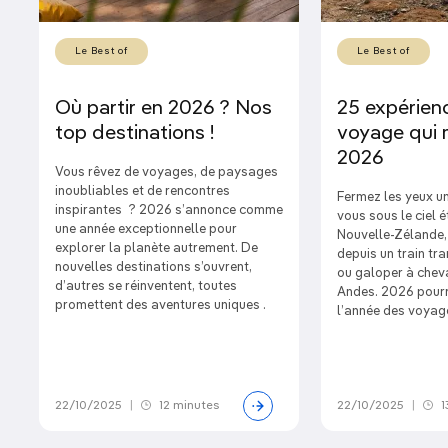
Le Best of
Le Best of
Où partir en 2026 ? Nos
25 expérien
top destinations !
voyage qui 
2026
Vous rêvez de voyages, de paysages
inoubliables et de rencontres
Fermez les yeux un
inspirantes ? 2026 s’annonce comme
vous sous le ciel é
une année exceptionnelle pour
Nouvelle-Zélande,
explorer la planète autrement. De
depuis un train tr
nouvelles destinations s’ouvrent,
ou galoper à chev
d’autres se réinventent, toutes
Andes. 2026 pourra
promettent des aventures uniques .
l’année des voyage
22/10/2025
|
12 minutes
22/10/2025
|
1