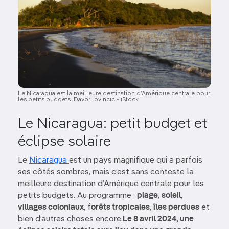
Le Nicaragua est la meilleure destination d’Amérique centrale pour
les petits budgets. DavorLovincic - iStock
Le Nicaragua: petit budget et
éclipse solaire
Le
Nicaragua
est un pays magnifique qui a parfois
ses côtés sombres, mais c’est sans conteste la
meilleure destination d’Amérique centrale pour les
petits budgets. Au programme :
plage
,
soleil
,
villages coloniaux
, f
orêts tropicales
,
îles perdues
et
bien d’autres choses encore.
Le 8 avril 2024, une