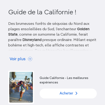
Guide de la Californie !
Des brumeuses forêts de séquoias du Nord aux
plages ensoleillées du Sud, l’enchanteur
Golden
State
, comme on surnomme la Californie, ferait
paraître
Disneyland
presque ordinaire. Mêlant esprit
bohème et high-tech, elle affiche contrastes et
contradictions. Des métropoles bouillonnantes y
côtoient une nature rude, des
montagnes enneigées
Voir plus
dominent des
étendues désertiques
, et une
côte
spectaculaire
la borde sur plus d’un millier de
kilomètres.
Guide Californie - Les meilleures
C’est là que débuta la folle ruée vers l’or au milieu
expériences
e
du XIX
siècle, que l’écrivain naturaliste John Muir
décrivit la Sierra Nevada comme une “chaîne de
Acheter
lumière”, que Jack Kerouac et ses épigones de
la
Beat Generation
contemplèrent la route et que les