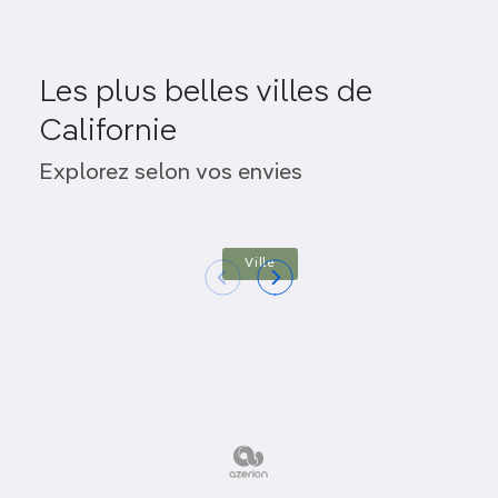
Les plus belles villes de
Californie
Los Angeles
San Fr
Explorez selon vos envies
Ville