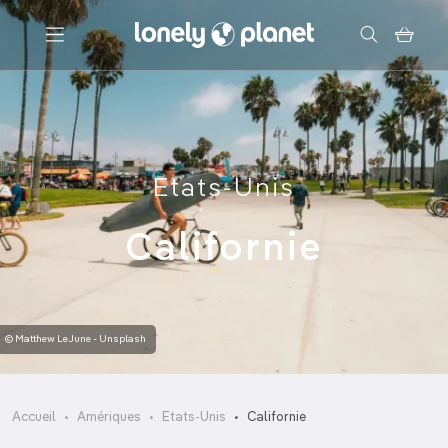
Menu
Votre recherche
Etats-Unis
Californie
© Matthew LeJune - Unsplash
Accueil
Amériques
Etats-Unis
Californie