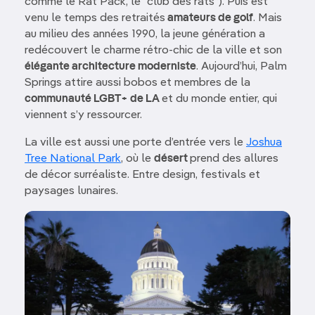
comme le Rat Pack, le “club des rats”). Puis est
venu le temps des retraités
amateurs de golf
. Mais
au milieu des années 1990, la jeune génération a
redécouvert le charme rétro-chic de la ville et son
élégante architecture moderniste
. Aujourd’hui, Palm
Springs attire aussi bobos et membres de la
communauté LGBT+ de LA
et du monde entier, qui
viennent s’y ressourcer.
La ville est aussi une porte d’entrée vers le
Joshua
Tree National Park
, où le
désert
prend des allures
de décor surréaliste. Entre design, festivals et
paysages lunaires.
Image