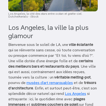
Los Angeles, la cité des stars entre océan et gratte-ciel.
DutcherAerials - iStock
Los Angeles, la ville la plus
glamour
Bienvenue sous le soleil de LA, une
ville éclatante
qui se réinvente sans cesse, où toute conversation
ou presque commence par “Et toi, tu viens d’où ?”.
Une ville dotée d’une énergie folle et de
certains
des meilleurs bars et restaurants du pays
. Une ville
qui est aussi, contrairement aux idées reçues,
tournée vers la culture : un
véritable melting-pot
,
pourvu de
musées d’art remarquables
et de
trésors
d’architecture
. Enfin, et surtout peut-être, c’est son
splendide décor naturel qui rend
Los Angeles
si
attrayante : ici, le quotidien rime avec
plages
immenses
et
sublimes couchers de soleil
sur fond