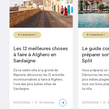
À l'aventure !
À l'aventure !
Les 12 meilleures choses
Le guide co
à faire à Alghero en
préparer son
Sardaigne
Split
De la vieille ville à la grotte de
Vous préparez un 
Neptune, découvrez les 12 activités
Découvrez les inc
incontournables à faire à Alghero,
plus belles plages
l'une des plus belles villes de
tous nos bons plan
Sardaigne.
la ville.
30/07/2026
|
10 minutes
29/07/2026
|
6