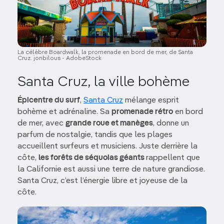
La célèbre Boardwalk, la promenade en bord de mer, de Santa
Cruz. jonbilous - AdobeStock
Santa Cruz, la ville bohème
Épicentre du surf
,
Santa Cruz
mélange esprit
bohème et adrénaline. Sa
promenade rétro
en bord
de mer, avec
grande roue et manèges
, donne un
parfum de nostalgie, tandis que les plages
accueillent surfeurs et musiciens. Juste derrière la
côte,
les forêts de séquoias géants
rappellent que
la Californie est aussi une terre de nature grandiose.
Santa Cruz, c’est l’énergie libre et joyeuse de la
côte.
Image