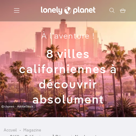
Menu
À l'aventure !
Votre recherche
8 villes
californiennes à
découvrir
absolument
© chones - AdobeStock
Accueil
Magazine