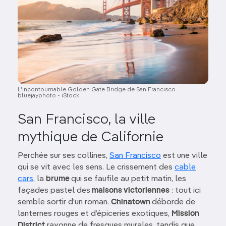
L'incontournable Golden Gate Bridge de San Francisco.
bluejayphoto - iStock
San Francisco, la ville
mythique de Californie
Perchée sur ses collines,
San Francisco
est une ville
qui se vit avec les sens. Le crissement des
cable
cars
, la
brume
qui se faufile au petit matin, les
façades pastel des
maisons victoriennes
: tout ici
semble sortir d’un roman.
Chinatown
déborde de
lanternes rouges et d’épiceries exotiques,
Mission
District
rayonne de fresques murales, tandis que