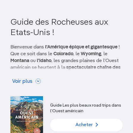
Guide des Rocheuses aux
Etats-Unis !
Bienvenue dans
l’Amérique épique et gigantesque
!
Que ce soit dans le
Colorado
, le
Wyoming
, le
Montana
ou
l’Idaho
, les grandes plaines de l’Ouest
américain se heurtent à la
spectaculaire chaîne des
Rocheuses
(Rocky Mountains, ou Rockies). Bientôt,
vous ne saurez plus combien de fois vous avez levé
Voir plus
la tête et
contemplé, bouche bée
, tant de beauté.
L’histoire amérindienne
de la région anime encore
Guide Les plus beaux road trips dans
ces paysages où des tribus vécurent et chassèrent
l'Ouest américain
pendant des milliers d’années, sur une terre
aujourd’hui parsemée de poignants mémoriaux de
Acheter
batailles. Pour le reste, les Rocheuses se