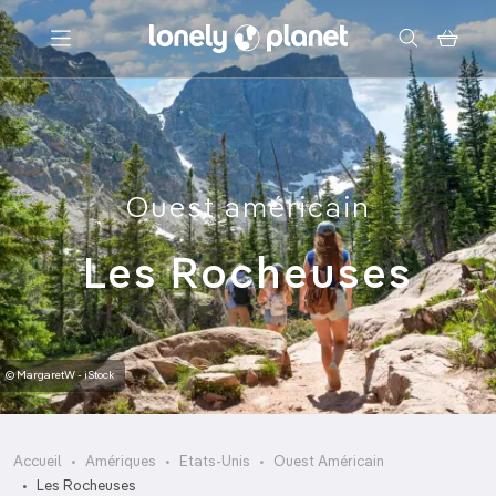
Menu
Votre recherche
Ouest américain
Les Rocheuses
© MargaretW - iStock
Accueil
Amériques
Etats-Unis
Ouest Américain
Les Rocheuses