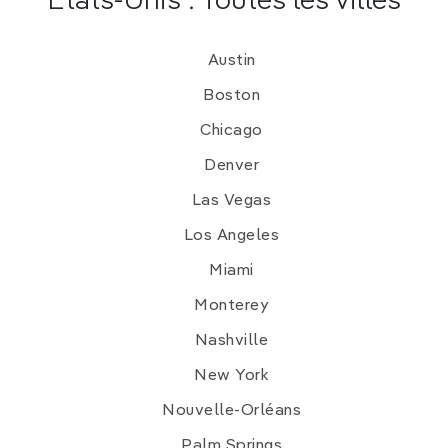
Etats-Unis : Toutes les villes
Le
Little Bighorn Battlefield National Monument
qui commémore le souvenir d’une bataille
Austin
épique pour la possession de l’Ouest américain.
Boston
Missoula
, charmante ville du
Montana
,
branchée et décontractée, où coule une rivière.
Chicago
Denver
Las Vegas
Los Angeles
Miami
Monterey
Nashville
New York
Nouvelle-Orléans
Palm Springs