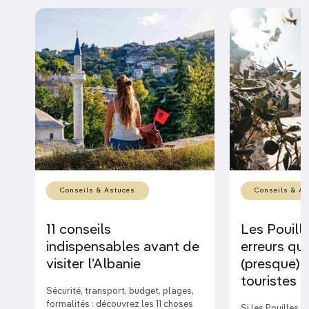
Conseils & Astuces
Conseils & As
11 conseils
Les Pouille
indispensables avant de
erreurs qu
visiter l’Albanie
(presque) 
touristes
Sécurité, transport, budget, plages,
formalités : découvrez les 11 choses
Si les Pouilles s