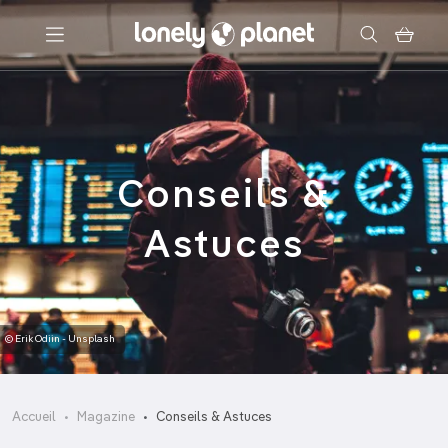
Menu
Votre recherche
Conseils &
Astuces
© Erik Odiin - Unsplash
Accueil
Magazine
Conseils & Astuces