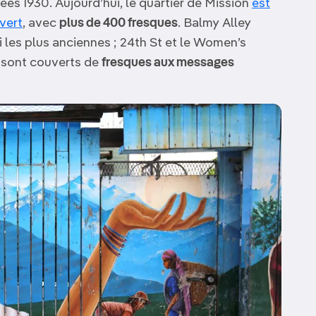
s 1930. Aujourd’hui, le quartier de Mission
est
uvert
, avec
plus de 400 fresques
. Balmy Alley
 les plus anciennes ; 24th St et le Women’s
e, sont couverts de
fresques aux messages