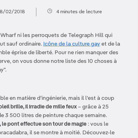
 08/02/2018
4 minutes de lecture
 Wharf ni les perroquets de Telegraph Hill qui
ut sauf ordinaire.
Icône de la culture gay
et de la
emble éprise de liberté. Pour ne rien manquer des
erve, on vous donne notre liste des 10 choses à
y".
ble en matière d’ingénierie, mais il l’est à coup
eil brille, il irradie de mille feux
– grâce à 25
de 3 500 litres de peinture chaque semaine.
, le pont effectue son tour de magie
: vous le
 abracadabra, il se montre à moitié. Découvez-le