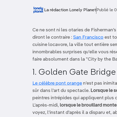
OCÉANIE
Camargue
La rédaction Lonely Planet
Publié le
ANTARCTIQUE
Ce ne sont ni les otaries de Fisherman’s
TOP VILLES
diront le contraire :
San Francisco
est to
cuisine locavore, la ville tout entière s
innombrables surprises qu'elle vous rés
faire absolument dans la "City by the Ba
1. Golden Gate Bridge
Le célèbre pont orange
n’est pas inimita
sûr dans l’art du spectacle.
Lorsque le sol
peintres intrépides qui appliquent plus 
L’après-midi,
lorsque le brouillard monte
voyez, l’instant d’après il a disparu et,