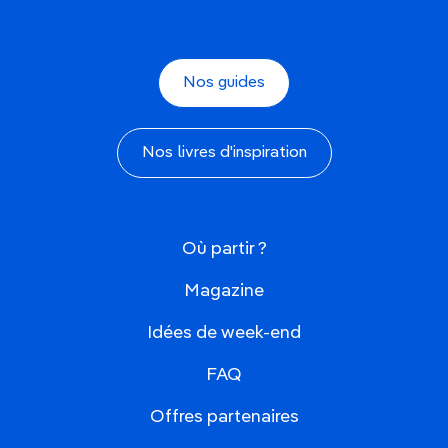
navire de guerre du XVIIe siècle parfaitement
préservé, promenez-vous dans le
quartier
historique de Gamla Stan
et profitez d'une
croisière dans
l'archipel de Stockholm
.
Nos guides
Budapest, Hongrie
Découvrez les
bains thermaux
relaxants,
Nos livres d'inspiration
l'architecture magnifique et la
scène
gastronomique dynamique
de
Budapest
lors d'un
court séjour fin mai. Détendez-vous dans les
bains
Széchenyi
, visitez le
Parlement hongrois
sur les
Où partir ?
rives du Danube
et goûtez des spécialités
hongroises comme le goulasch et les langos.
Magazine
Malte
Idées de week-end
Explorez l'histoire fascinante de
Malte
en visitant
FAQ
ses
temples mégalithiques
, ses
villes fortifiées
et
ses
sites archéologiques
. Découvrez la capitale
Offres partenaires
Valletta
avec ses rues étroites et ses
palais