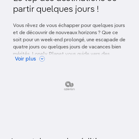
Novembre
partir quelques jours !
Gastronomie
Décembre
Art, culture & patrimoine
Vous rêvez de vous échapper pour quelques jours
et de découvrir de nouveaux horizons ? Que ce
Safari & Vie Sauvage
soit pour un week-end prolongé, une escapade de
quatre jours ou quelques jours de vacances bien
En pleine nature
mérités, Lonely Planet vous guide vers des
Voir plus
destinations en Europe et en France qui
combleront vos
envies d'aventure, de détente et
de romance
.
Où partir pour 4 jours en
Europe ?
L'Europe regorge de villes fascinantes à explorer,
même pour un court séjour de quatre jours. Voici
quelques suggestions pour une escapade courte
mais mémorable :