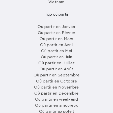
Vietnam
œnologique.
Visitez la Cité du Vin
pour découvrir
l'histoire du vin, faites une dégustation dans les
châteaux viticoles
de la région et explorez le
Top où partir
quartier historique
de la ville avec ses
magnifiques bâtiments du XVIIIe siècle
.
Où partir en Janvier
Où partir en Février
Nice et la Côte d'Azur
Où partir en Mars
Profitez du soleil, des plages de sable et du
Où partir en Avril
glamour de la Côte d'Azur en séjournant à
Nice
, en
Où partir en Mai
explorant Monaco
ou en découvrant les
villages
Où partir en Juin
pittoresques de l'arrière-pays
. Flânez le long de
Où partir en Juillet
la
Promenade des Anglais
, visitez
le musée
Où partir en Août
Matisse
et dégustez une salade niçoise dans un
Où partir en Septembre
restaurant en
bord de mer.
Où partir en Octobre
Où partir en Novembre
Où partir fin mai quelques
Où partir en Décembre
jours ?
Où partir en week-end
Où partir en amoureux
Où partir au soleil