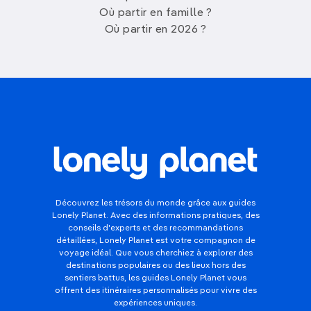
Pour profiter pleinement du début de l'été, voici
Où partir en famille ?
quelques destinations à envisager pour un court
Où partir en 2026 ?
séjour fin
mai
:
Dubrovnik, Croatie
Découvrez la beauté de la côte adriatique croate
en explorant
les remparts médiévaux
de
Dubrovnik
, en vous détendant sur ses plages et
en dégustant une cuisine délicieuse. Faites une
excursion en bateau jusqu'aux îles Elaphites
,
explorez
la vieille ville
classée au patrimoine
mondial de l'UNESCO et assistez à un spectacle
de folklore traditionnel.
Découvrez les trésors du monde grâce aux guides
Lonely Planet. Avec des informations pratiques, des
Stockholm, Suède
conseils d'experts et des recommandations
détaillées, Lonely Planet est votre compagnon de
Profitez des longues journées ensoleillées pour
voyage idéal. Que vous cherchiez à explorer des
explorer les îles de
Stockholm
, visiter ses
musées
destinations populaires ou des lieux hors des
sentiers battus, les guides Lonely Planet vous
fascinants
et vous imprégner de son ambiance
offrent des itinéraires personnalisés pour vivre des
vibrante. Visitez
le musée Vasa
pour découvrir un
expériences uniques.