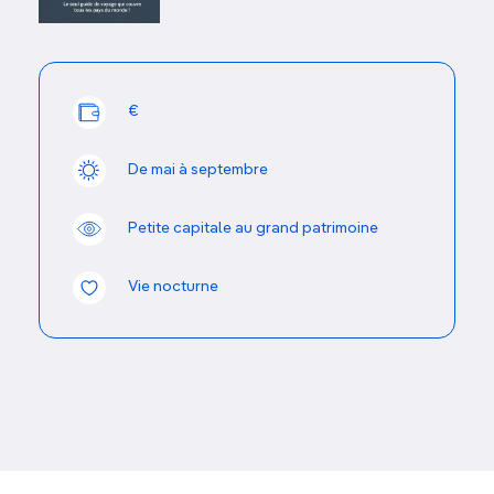
Bien qu'aujourd'hui le centre piétonnier soit surtout
fréquenté par les touristes (à voir les prix des
restaurants, cela n'a rien d'étonnant), Bratislava
reste une ville dynamique. Beaucoup de gens
travaillent dans la vieille ville, et
en semaine les
€
rues sont très animées
. En fin de semaine, vous
verrez les jeunes envahir les terrasses des cafés
du
De mai à septembre
centre historique. L'une des façons les plus
agréables de découvrir la ville est de flâner dans
Petite capitale au grand patrimoine
ce dédale de ruelles, en faisant halte ici ou là pour
un café ou un cocktail. Mais sachez vous croiserez
presque inévitablement quelques bandes de jeunes
Vie nocturne
anglophones éméchés,
enterrant une vie de
garçon
… C'est bien la seule chose un peu
effrayante qui attende le visiteur !
Que faire à Bratislava ?
Le ballet des passants depuis l'une des
innombrables
terrasses de cafés
de la vieille