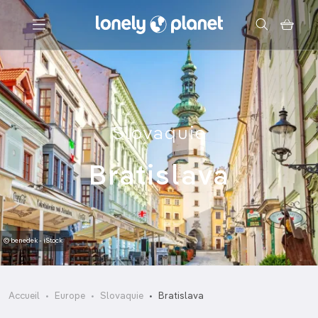
Menu
Votre recherche
Slovaquie
Bratislava
© benedek - iStock
Accueil
Europe
Slovaquie
Bratislava