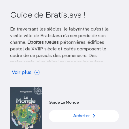
Guide de Bratislava !
En traversant les siècles, le labyrinthe qu'est la
vieille ville de Bratislava n'a rien perdu de son
charme.
Étroites ruelles
piétonnières, édifices
e
pastel du XVIII
siècle et cafés composent le
cadre de ce paradis des promeneurs. Des
restaurants, plus chics les uns que les autres,
bordent les rues, et la place principale accueille
Voir plus
souvent des concerts gratuits.
En dehors du centre, le contraste architectural est
plus marqué. De tristes barres d'immeubles de
l'époque communiste
se dressent de l'autre côté
Guide Le Monde
de la rivière face au centre-ville. Le vieux château,
quant à lui, partage la ligne d'horizon avec un
Acheter
« nouveau pont » aux allures d'ovni.