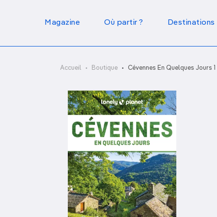
Magazine
Où partir ?
Destinations
Par type de voyage
Par mois
FRANCE
Grand Ouest
Sans avion
Loin des foules
Janvier
Accueil
Boutique
Cévennes En Quelques Jours 1
Poitou Charentes
À l'aventure !
Art, culture & société
Road trip
Tendance
Février
EUROPE
Bretagne
En famille
Au soleil
Mars
Conseils & Astuces
Fête & Festival
Pays de la Loire
Sport et activités
Gastronomie
Avril
AFRIQUE
Gastronomie
Idées week-end
Normandie
Treks &
Art, culture &
Mai
randonnées
patrimoine
ASIE
Le Best of
Plages, îles & Plongée
Juin
Sud Est
En ville
Safari & Vie
Reportages
Road Trip & Van Life
Alpes
Sauvage
Plages & îles
ÉTATS-UNIS &
Corse
AMÉRIQUE DU SUD
En pleine nature
En amoureux
Voyage en famille
Voyage responsable
Provence
MOYEN-ORIENT
Côte d'Azur
Languedoc
Roussillon
PACIFIQUE &