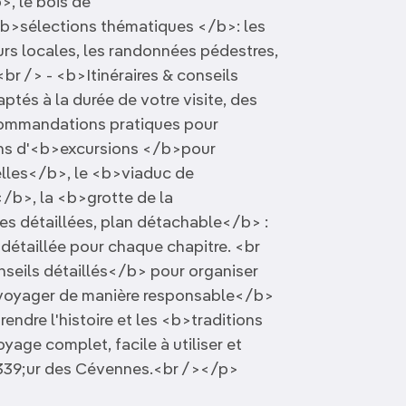
, le bois de
>sélections thématiques </b>: les
urs locales, les randonnées pédestres,
br /> - <b>Itinéraires & conseils
tés à la durée de votre visite, des
ecommandations pratiques pour
ons d'<b>excursions </b>pour
elles</b>, le <b>viaduc de
/b>, la <b>grotte de la
s détaillées, plan détachable</b> :
détaillée pour chaque chapitre. <br
seils détaillés</b> pour organiser
voyager de manière responsable</b>
ndre l'histoire et les <b>traditions
ge complet, facile à utiliser et
339;ur des Cévennes.<br /></p>