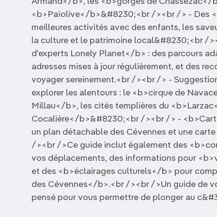
Armand</b>, les <b>gorges de Chassezac</b>
<b>Païolive</b>&#8230;<br /><br /> - Des <b
meilleures activités avec des enfants, les save
la culture et le patrimoine local&#8230;<br /><
d'experts Lonely Planet</b> : des parcours adap
adresses mises à jour régulièrement, et des r
voyager sereinement.<br /><br /> - Suggesti
explorer les alentours : le <b>cirque de Navac
Millau</b>, les cités templières du <b>Larzac<
Cocalière</b>&#8230;<br /><br /> - <b>Carte
un plan détachable des Cévennes et une carte 
/><br />Ce guide inclut également des <b>con
vos déplacements, des informations pour <b>
et des <b>éclairages culturels</b> pour compre
des Cévennes</b>.<br /><br />Un guide de voya
pensé pour vous permettre de plonger au c&#