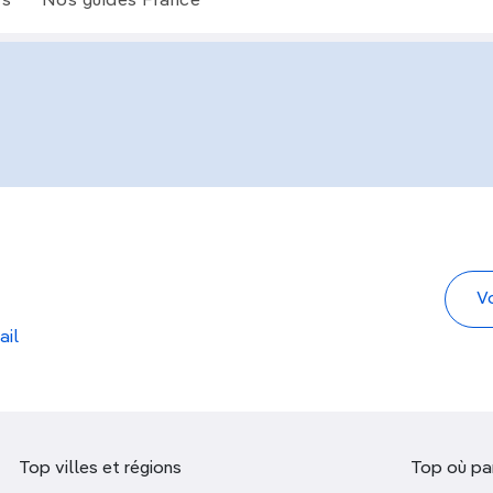
rs
Nos guides France
ail
Top villes et régions
Top où par