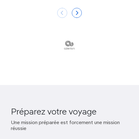
La plus grande et la plus impressionnante des
grottes bleues
de Méditerranée à
Kastellorizo
.
L’exploration d
’épaves sous-marines
ou
l’escalade des falaises de
Kalymnos
.
L’arrivée en bateau dans
le port de Symi,
de style italien.
Un
pèlerinage à Patmos
, où Jean l’Évangéliste
écrivit l’Apocalypse.
L’architecture Art déco
et fasciste de
l’ancienne base navale italienne de Lakki,
à
Léros
.
Le
village montagnard d’Olymbos
, figé dans le
temps.
Préparez votre voyage
Une mission préparée est forcement une mission
réussie