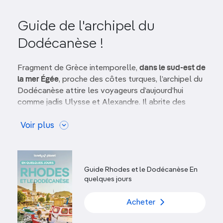
Guide de l'archipel du
Dodécanèse !
Fragment de Grèce intemporelle,
dans le sud-est de
la mer Égée
, proche des côtes turques, l’archipel du
Dodécanèse attire les voyageurs d’aujourd’hui
comme jadis Ulysse et Alexandre. Il abrite des
vestiges de l’Empire byzantin
, des
chevaliers de
Saint-Jean
Voir plus
du temps des croisés, puis de
l’Empire
ottoman
et enfin de l’occupation italienne du
XXe siècle. Outre
Rhodes
et
Kos
, bien connues, des
îles mystérieuses attendent d’être explorées.
Guide Rhodes et le Dodécanèse En
Randonneurs
et amateurs de nature affluent à
quelques jours
Tilos
, tandis que les
férus d’escalade
s’attaquent
aux
falaises de Kalymno
s, non loin de grottes sous-
Acheter
marines et d’épaves qui font
le bonheur des