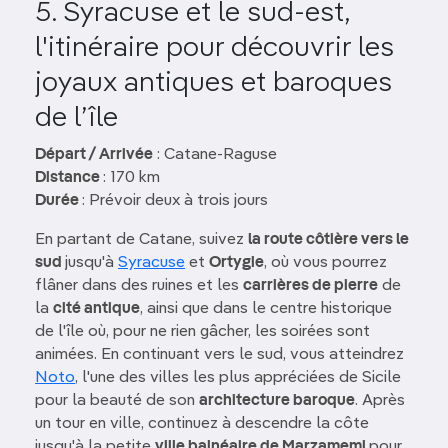
5. Syracuse et le sud-est,
l'itinéraire pour découvrir les
joyaux antiques et baroques
de l’île
Départ / Arrivée
: Catane-Raguse
Distance
: 170 km
Durée
: Prévoir deux à trois jours
En partant de Catane, suivez
la route côtière vers le
sud
jusqu'à
Syracuse
et
Ortygie
, où vous pourrez
flâner dans des ruines et les
carrières de pierre
de
la
cité antique
, ainsi que dans le centre historique
de l'île où, pour ne rien gâcher, les soirées sont
animées. En continuant vers le sud, vous atteindrez
Noto
, l'une des villes les plus appréciées de Sicile
pour la beauté de son
architecture baroque
. Après
un tour en ville, continuez à descendre la côte
jusqu'à la petite
ville balnéaire de Marzamemi
pour