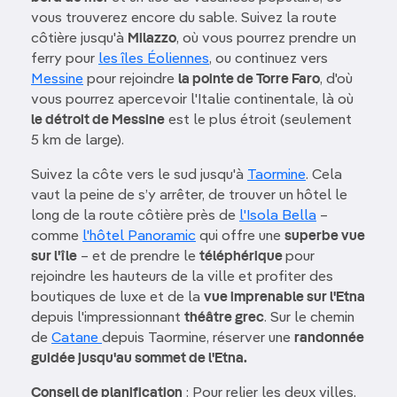
vous trouverez encore du sable. Suivez la route
côtière jusqu'à
Milazzo
, où vous pourrez prendre un
ferry pour
les îles Éoliennes
, ou continuez vers
Messine
pour rejoindre
la pointe de Torre Faro
, d'où
vous pourrez apercevoir l'Italie continentale, là où
le détroit de Messine
est le plus étroit (seulement
5 km de large).
Suivez la côte vers le sud jusqu'à
Taormine
. Cela
vaut la peine de s’y arrêter, de trouver un hôtel le
long de la route côtière près de
l'Isola Bella
–
comme
l'hôtel Panoramic
qui offre une
superbe vue
sur l'île
– et de prendre le
téléphérique
pour
rejoindre les hauteurs de la ville et profiter des
boutiques de luxe et de la
vue imprenable sur l'Etna
depuis l'impressionnant
théâtre grec
. Sur le chemin
de
Catane
depuis Taormine, réserver une
randonnée
guidée jusqu'au sommet de l'Etna.
Conseil de planification
: Pour relier les deux villes,