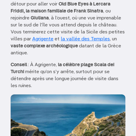
détour pour aller voir
Old Blue Eyes à Le
r
cara
Friddi, la maison familiale de Frank Sinatra
, ou
rejoindre
Giuliana
, à l’ouest, où une vue imprenable
sur le sud de l'île vous attend depuis le château.
Vous terminerez cette visite de la Sicile des petites
villes par
Agrigente
et
la vallée des Temples
, un
vaste complexe archéologique
datant de la Grèce
antique.
Conseil
: À Agrigente,
la célèbre plage Scala dei
Turchi
mérite qu’on s’y arrête, surtout pour se
détendre après une longue journée de visite dans
les ruines.
Image