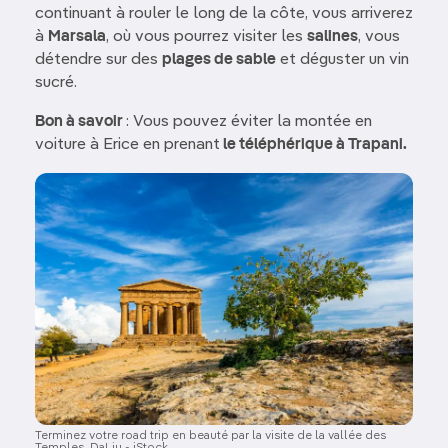
continuant à rouler le long de la côte, vous arriverez
à
Marsala
, où vous pourrez visiter les
salines
, vous
détendre sur des
plages de sable
et déguster un vin
sucré.
Bon à savoir
: Vous pouvez éviter la montée en
voiture à Erice en prenant
le téléphérique à Trapani.
Image
Terminez votre road trip en beauté par la visite de la vallée des
Temples. DaLiu - iStock