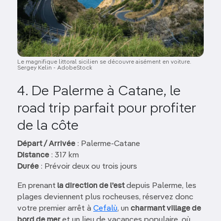
Le magnifique littoral sicilien se découvre aisément en voiture.
Sergey Kelin - AdobeStock
4. De Palerme à Catane, le
road trip parfait pour profiter
de la côte
Départ / Arrivée
: Palerme-Catane
Distance
: 317 km
Durée
: Prévoir deux ou trois jours
En prenant
la direction de l’est
depuis Palerme, les
plages deviennent plus rocheuses, réservez donc
votre premier arrêt à
Cefalù
, un
charmant village de
bord de mer
et un lieu de vacances populaire, où