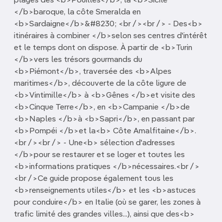
plages des <b>Pouilles</b>, la <b>Sicile
</b>baroque, la côte Smeralda en
<b>Sardaigne</b>&#8230; <br /><br /> - Des<b>
itinéraires à combiner </b>selon ses centres d'intérêt
et le temps dont on dispose. À partir de <b>Turin
</b>vers les trésors gourmands du
<b>Piémont</b>, traversée des <b>Alpes
maritimes</b>, découverte de la côte ligure de
<b>Vintimille</b> à <b>Gênes </b>et visite des
<b>Cinque Terre</b>, en <b>Campanie </b>de
<b>Naples </b>à <b>Sapri</b>, en passant par
<b>Pompéi </b>et la<b> Côte Amalfitaine</b>.
<br /><br /> - Une<b> sélection d'adresses
</b>pour se restaurer et se loger et toutes les
<b>informations pratiques </b>nécessaires.<br />
<br />Ce guide propose également tous les
<b>renseignements utiles</b> et les <b>astuces
pour conduire</b> en Italie (où se garer, les zones à
trafic limité des grandes villes...), ainsi que des<b>