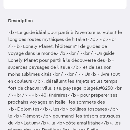
Description
<b>Le guide idéal pour partir à l'aventure au volant le
long des routes mythiques de l'Italie !</b> <p><br
/><b>Lonely Planet, l'éditeur n°1 de guides de
voyage dans le monde.</b><br /><br />Un guide
Lonely Planet pour partir à la découverte des<b>
superbes paysages de l'Italie</b> et de ses non
moins sublimes cités.<br /><br /> - Un<b> livre tout
en couleurs</b>, détaillant les trajets et les temps
fort de chacun : ville, site, paysage, plage&#8230;<br
/><br /> - <b>40 itinéraires</b> pour préparer ses
prochains voyages en Italie : les sommets des
<b>Dolomites</b>, les<b> collines toscanes</b>,
le <b>Piémont</b> gourmand, les trésors étrusques
du <b>Latium</b>, la <b>côte amalfitaine</b>, les