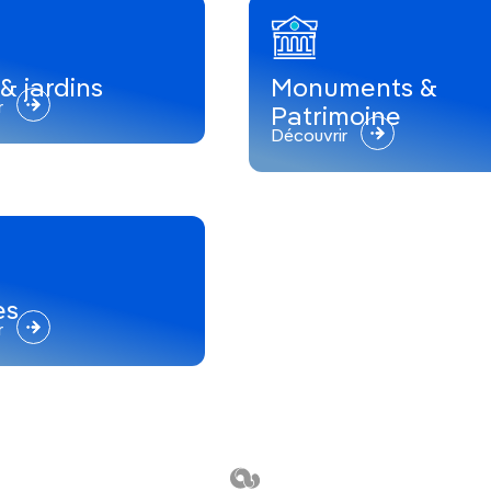
e au milieu d’un bassin sacré. Ce
ttire
des millions de pèlerins du monde
s fort de votre voyage en Inde.
& jardins
Monuments &
r
Patrimoine
Ganj
Découvrir
ma, et lieu d’accueil d’une
large
e montagne de McLeod Ganj, dotée d’une
ve, attire chaque année de nombreux
es
r
ture de l’Himachal Pradesh
, voire du pays
ser aisément toutes sortes d’activités
apente
.