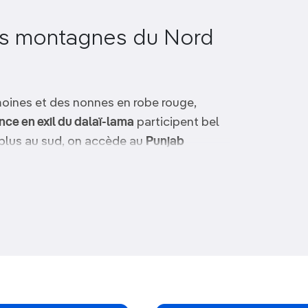
des montagnes du Nord
oines et des nonnes en robe rouge,
nce en exil du dalaï-lama
participent bel
u plus au sud, on accède au
Punjab
temple d’Or
(Golden Temple) à Amritsar,
et des montagnes du