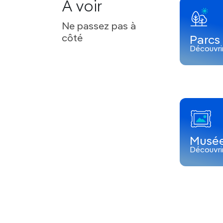
A voir
Le saint des saints pour les sikhs
étincell
gurdwara (temple sikh) recouvert d’or a
Ne passez pas à
entie
r. Sa découverte marquera un temp
côté
Parcs 
Découvri
Culture tibétaine à McLeod 
e
Résidence de Sa Sainteté
, le 14
dalaï-la
population tibétain
e, la petite ville d
forte empreinte spirituelle et alternati
voyageurs.
Musé
Sports d’aventure à Manali
Découvri
Manali est la capitale des sports d’aven
entier. Les agences permettent d’organi
telles que
randonnée
,
ski
,
rafting
ou
par