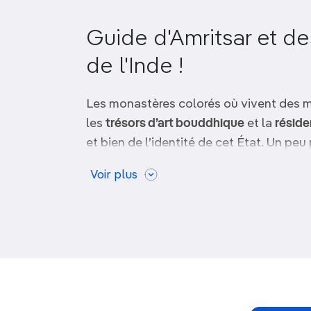
OCÉANIE
Camargue
Guide d'Amritsar et 
ANTARCTIQUE
de l'Inde !
TOP VILLES
Les monastères colorés où vivent des m
les
trésors d’art bouddhique
et la
réside
et bien de l’identité de cet État. Un pe
(Pendjab), au cœur duquel se dresse le
Voir plus
le sanctuaire le plus sacré des sikhs.
Que faire à Amritsar 
Nord de l'Inde ?
Le temple d’Or à Amritsar