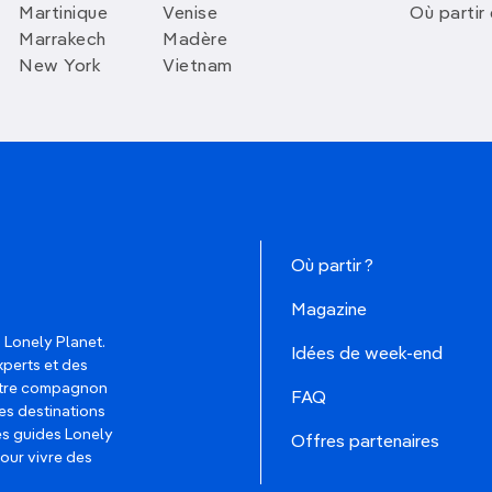
Martinique
Venise
Où partir
Marrakech
Madère
New York
Vietnam
Où partir ?
Magazine
 Lonely Planet.
Idées de week-end
xperts et des
votre compagnon
FAQ
es destinations
les guides Lonely
Offres partenaires
pour vivre des