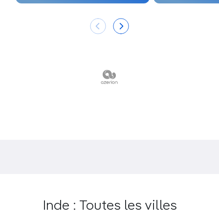
La découverte de la
culture tibétaine,
le
yoga
,
le bénévolat auprès des réfugiés ou la simple
détente à la montagne à
McLeod Ganj
.
Ski, trek, escalade, parapente et rafting à
Manali
et dans ses environs, la destination de
l’Himachal préférée des voyageurs sac au dos.
Les
sentiers forestiers
menant au village hors
du temps de Chehni, avec son temple marqué à
la tour haute de 11 niveaux.
L’envoûtante beauté de
la vallée de la Parvati
,
sur la piste des hippies.
Shimla, l’ancienne capitale d’été du Raj
, une des
stations climatiques les plus visitées d’Inde, et
le petit train qui permet d’y accéder.
Inde : Toutes les villes