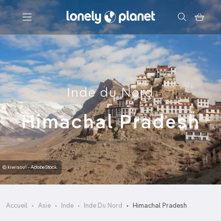
Menu
Votre recherche
Inde du Nord
Himachal Pradesh
© kiwisoul - AdobeStock
Accueil
Asie
Inde
Inde Du Nord
Himachal Pradesh