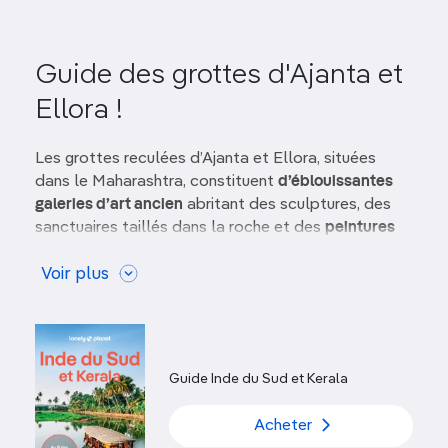
Guide des grottes d'Ajanta et
Ellora !
Les grottes reculées d’Ajanta et Ellora, situées
dans le Maharashtra, constituent
d’éblouissantes
galeries d’art ancien
abritant des sculptures, des
sanctuaires taillés dans la roche et des
peintures
aux couleurs naturelles
. Les grottes d’Ellora ont
été creusées et ornées par des générations de
Voir plus
moines bouddhistes
, hindous et jaïns entre l’an 600
et l’an 1000. Les grottes bouddhiques d’Ajanta, plus
anciennes encore, remontent pour les premières au
IIe siècle av. J.-C.
Guide Inde du Sud et Kerala
Grottes d’Ajanta
Acheter