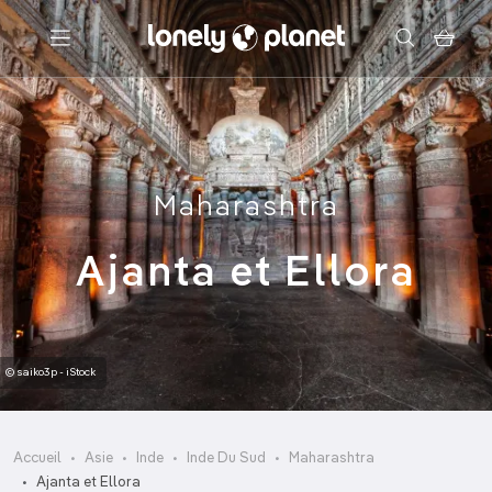
Menu
Votre recherche
Maharashtra
Ajanta et Ellora
© saiko3p - iStock
Accueil
Asie
Inde
Inde Du Sud
Maharashtra
Ajanta et Ellora