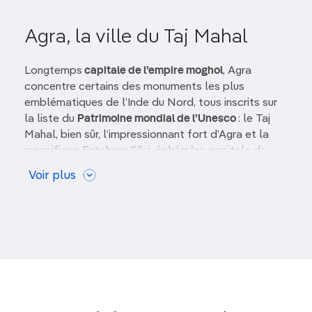
Agra, la ville du Taj Mahal
Longtemps
capitale de l’empire moghol
, Agra
concentre certains des monuments les plus
emblématiques de l’Inde du Nord, tous inscrits sur
la liste du
Patrimoine mondial de l’Unesco
: le Taj
Mahal, bien sûr, l’impressionnant fort d’Agra et la
magnifique Fatehpur Sikri, éphémère capitale de
l’empereur Akbar au XVIe siècle. La ville forme l’un
Voir plus
des trois piliers du
Golden Triangle
(Delhi – Agra –
Jaipur), l’itinéraire culturel le plus parcouru du pays.
Malgré une urbanisation chaotique et une circulation
parfois éprouvante, Agra reste une
étape
incontournable
pour comprendre l’histoire,
l’architecture et la culture du
nord de l’Inde
.
Agra, une ville façonnée par