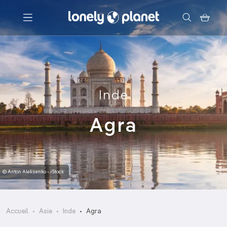
Menu
Votre recherche
Inde
Agra
© Anton Aleksenko - iStock
Accueil
Asie
Inde
Agra