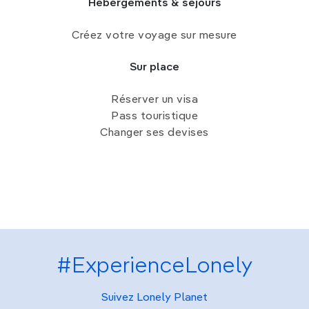
Hébergements & séjours
chambres spacieuses. Ils constituent un bon point
de base pour
un séjour de deux ou trois jours
,
Créez votre voyage sur mesure
surtout si l’on prévoit de visiter aussi Fatehpur Sikri
ou Sikandra.
Sur place
Combien de temps prévoir à
Réserver un visa
Agra ?
Pass touristique
Changer ses devises
Une
journée
suffit pour découvrir les
incontournables d’Agra, notamment le Taj Mahal et
le Fort d’Agra. Pour une visite plus complète,
deux
ou trois jours
sont idéaux. Cela permet d’ajouter le
Baby Taj, Mehtab Bagh et une excursion à Fatehpur
Sikri sans se presser.
#ExperienceLonely
Suivez Lonely Planet