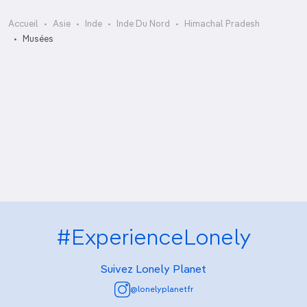
Accueil
Asie
Inde
Inde Du Nord
Himachal Pradesh
Bhuri Singh Museum
Musées
Himachal State Museum
International Roerich Memorial Trust
Lahaul-Spiti Tribal Museum
Library of Tibetan Works & Archives
Maharaja Sansar Chand Museum
Tibet Museum
#ExperienceLonely
Suivez Lonely Planet
@lonelyplanetfr