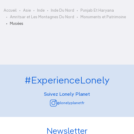
Accueil
Asie
Inde
Inde Du Nord
Punjab Et Haryana
Amritsar et Les Montagnes Du Nord
Monuments et Patrimoine
Himachal State Museum
Musées
Le Corbusier Centre
#ExperienceLonely
Suivez Lonely Planet
@lonelyplanetfr
Newsletter