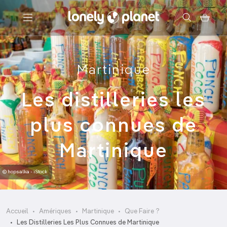
Menu
Martinique
Votre recherche
Les distilleries les
plus connues de
Martinique
© hopsalka - iStock
Accueil
Amériques
Martinique
Que Faire ?
Les Distilleries Les Plus Connues de Martinique