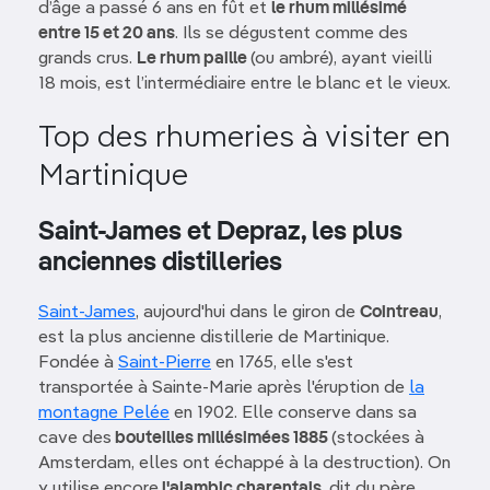
d’âge a passé 6 ans en fût et
le rhum millésimé
entre 15 et 20 ans
. Ils se dégustent comme des
grands crus.
Le rhum paille
(ou ambré), ayant vieilli
18 mois, est l’intermédiaire entre le blanc et le vieux.
Top des rhumeries à visiter en
Martinique
Saint-James et Depraz, les plus
anciennes distilleries
Saint-James
, aujourd'hui dans le giron de
Cointreau
,
est la plus ancienne distillerie de Martinique.
Fondée à
Saint-Pierre
en 1765, elle s'est
transportée à Sainte-Marie après l'éruption de
la
montagne Pelée
en 1902. Elle conserve dans sa
cave des
bouteilles millésimées 1885
(stockées à
Amsterdam, elles ont échappé à la destruction). On
y utilise encore
l'alambic charentais
, dit du père