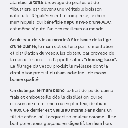
alambic,
le tafia
, breuvage de pirates et de
flibustiers, est devenu une véritable boisson
nationale. Régulièrement récompensé, le rhum
martiniquais, qui bénéficie
depuis 1996 d’une AOC
,
est même réputé l’un des meilleurs au monde.
Seule eau-de-vie au monde à être issue de la tige
d’une plante
, le rhum est obtenu par fermentation
et distillation du vesou, jus obtenu par broyage de
la canne à sucre : on l’appelle alors
“rhum agricole”.
Le filtrage du vesou produit la mélasse dont la
distillation produit du rhum industriel, de moins
bonne qualité.
On distingue
le rhum blanc
, extrait du jus de canne
frais et embouteillé dès la distillation, qui se
consomme en ti-punch ou en planteur, du
rhum
vieux
. Ce dernier est
vieilli au moins 3 ans
dans un
fût de chêne, où il acquiert sa couleur caramel. Il se
boit pur et sans glaçons, en digestif. Le rhum hors