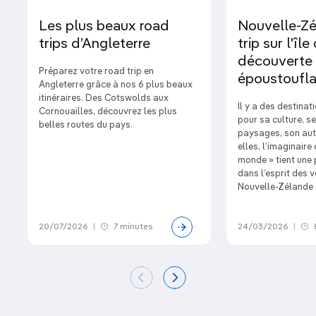
Les plus beaux road
Nouvelle-Zé
trips d’Angleterre
trip sur l'îl
découverte
Préparez votre road trip en
époustoufla
Angleterre grâce à nos 6 plus beaux
itinéraires. Des Cotswolds aux
Il y a des destinat
Cornouailles, découvrez les plus
pour sa culture, 
belles routes du pays.
paysages, son auth
elles, l’imaginaire
monde » tient une 
dans l’esprit des 
Nouvelle-Zélande e
20/07/2026
|
7 minutes
24/03/2026
|