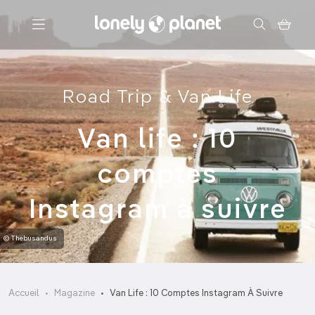
Menu
Road Trip & Van Life
Votre recherche
Van life : 10
comptes
Instagram à suivre
© Thebusandus
Accueil
Magazine
Van Life : 10 Comptes Instagram À Suivre