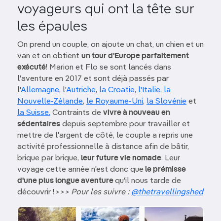
voyageurs qui ont la tête sur
les épaules
On prend un couple, on ajoute un chat, un chien et un
van et on obtient
un tour d'Europe parfaitement
exécuté
! Marion et Flo se sont lancés dans
l'aventure en 2017 et sont déjà passés par
l'
Allemagne
, l'
Autriche
,
la Croatie
,
l'Italie
,
la
Nouvelle-Zélande
,
le Royaume-Uni
,
la Slovénie
et
la Suisse.
Contraints de
vivre à nouveau en
sédentaires
depuis septembre pour travailler et
mettre de l'argent de côté, le couple a repris une
activité professionnelle à distance afin de bâtir,
brique par brique,
leur future vie nomade
. Leur
voyage cette année n'est donc que
le prémisse
d'une plus longue aventure
qu'il nous tarde de
découvrir !
>>> Pour les suivre :
@thetravellingshed
Image