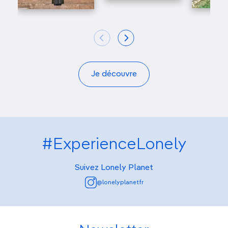
Je découvre
#ExperienceLonely
Suivez Lonely Planet
@lonelyplanetfr