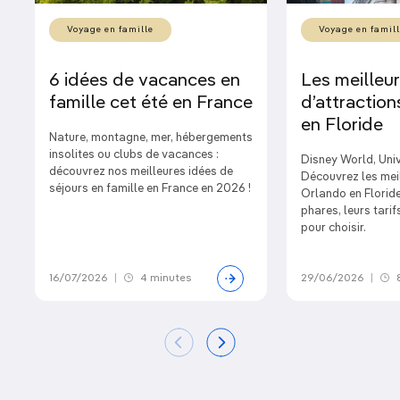
Voyage en famille
Voyage en famil
6 idées de vacances en
Les meilleu
famille cet été en France
d’attractio
en Floride
Nature, montagne, mer, hébergements
insolites ou clubs de vacances :
Disney World, Uni
découvrez nos meilleures idées de
Découvrez les meil
séjours en famille en France en 2026 !
Orlando en Floride
phares, leurs tarif
pour choisir.
16/07/2026
|
4 minutes
29/06/2026
|
8