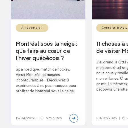
À l'aventure !
Conseils & Astu
Montréal sous la neige :
11 choses à 
que faire au cœur de
de visiter M
l’hiver québécois ?
J’ai grandi à Ott
mon père était ori
Spa nordique, match de hockey,
nous nous y rendi
Vieux-Montréal et musées
mon enfance. Chaqu
incontournables… Découvrez 8
en moi la même exc
expériences à ne pas manquer pour
découvrir une vill
profiter de Montréal sous la neige.
15/04/2026
|
6 minutes
08/09/2025
|