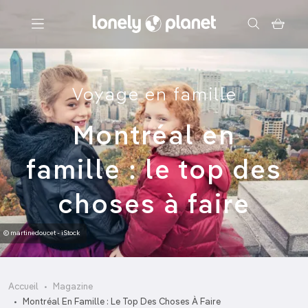
Menu
Voyage en famille
Votre recherche
Montréal en
famille : le top des
choses à faire
© martinedoucet - iStock
Accueil
Magazine
Montréal En Famille : Le Top Des Choses À Faire