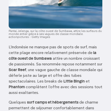
Pantai Jelenga, sur la côte ouest de Sumbawa, attire les surfeurs du
monde entier grâce à ses vagues de classe mondiale.
actionpictures - Getty Images
L’Indonésie ne manque pas de spots de surf, mais
cette plage encore relativement préservée de
la
côte ouest de Sumbawa
attire un nombre croissant
de passionnés. Sa renommée repose notamment sur
Scar Reef
, une vague gauche de classe mondiale qui
déferle juste au large et offre des tubes
spectaculaires. Les breaks de
Little Bingin
et
Phantom
complètent l’offre avec des sessions tout
aussi exaltantes.
Quelques
surf camps et hébergements
de charme
permettent de séjourner confortablement dans