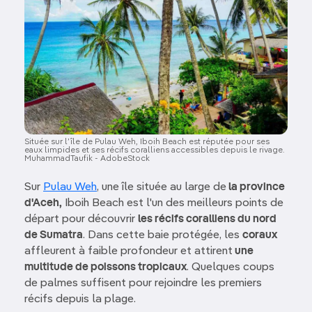
Située sur l’île de Pulau Weh, Iboih Beach est réputée pour ses
eaux limpides et ses récifs coralliens accessibles depuis le rivage.
MuhammadTaufik - AdobeStock
Sur
Pulau Weh
, une île située au large de
la province
d'Aceh,
Iboih Beach est l'un des meilleurs points de
départ pour découvrir
les récifs coralliens du nord
de Sumatra
. Dans cette baie protégée, les
coraux
affleurent à faible profondeur et attirent
une
multitude de poissons tropicaux
. Quelques coups
de palmes suffisent pour rejoindre les premiers
récifs depuis la plage.