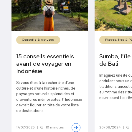
Conseils & Astuces
Plages, îles & P
15 conseils essentiels
Sumba, l’île
avant de voyager en
de Bali
Indonésie
Imaginez une île où
ondulent sous un cie
Si vous êtes à la recherche d'une
traditions ancestr
culture et d'une histoire riches, de
au rythme des ritu
paysages naturels splendides et
nourrissent les rêv
d'aventures mémorables, l' Indonésie
devrait figurer en tête de votre liste
de destinations.
17/07/2025
|
10 minutes
20/08/2024
|