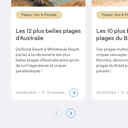
Plages, îles & Plongée
Plages, îles & P
Les 12 plus belles plages
Les 10 plus 
d’Australie
plages du Br
De Bondi Beach à Whitehaven Beach,
Des plages mythiq
partez à la découverte des plus
criques sauvages 
belles plages d'Australie entre spots
Noronha, découvrez
de surf légendaires et criques
plages du Brésil p
paradisiaques !
paradis !
06/08/2026
|
10 minutes
22/07/2026
|
6