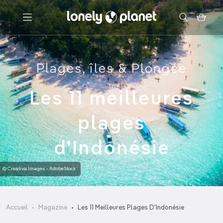
Menu
Plages, îles & Plongée
Votre recherche
Les 11 meilleures
plages
d'Indonésie
© Creativa Images - AdobeStock
Accueil
Magazine
Les 11 Meilleures Plages D'Indonésie