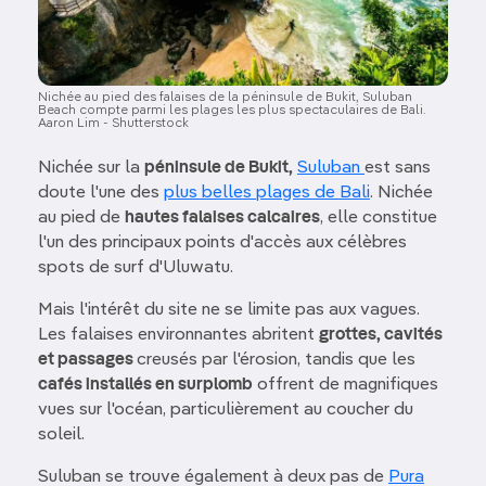
Nichée au pied des falaises de la péninsule de Bukit, Suluban
Beach compte parmi les plages les plus spectaculaires de Bali.
Aaron Lim - Shutterstock
Nichée sur la
péninsule de Bukit,
Suluban
est sans
doute l'une des
plus belles plages de Bali
. Nichée
au pied de
hautes falaises calcaires
, elle constitue
l'un des principaux points d'accès aux célèbres
spots de surf d'Uluwatu.
Mais l'intérêt du site ne se limite pas aux vagues.
Les falaises environnantes abritent
grottes, cavités
et passages
creusés par l'érosion, tandis que les
cafés installés en surplomb
offrent de magnifiques
vues sur l'océan, particulièrement au coucher du
soleil.
Suluban se trouve également à deux pas de
Pura