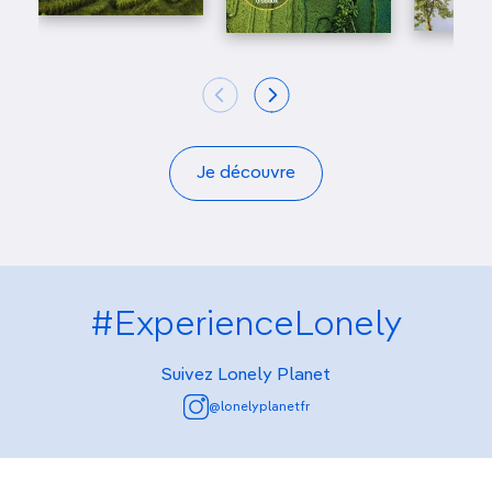
Je découvre
#ExperienceLonely
Suivez Lonely Planet
@lonelyplanetfr