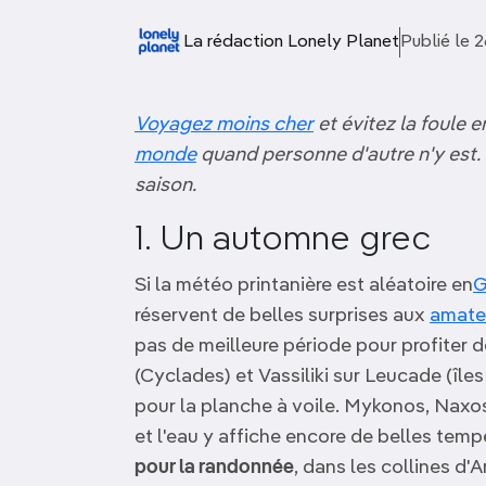
OCÉANIE
Camargue
La rédaction Lonely Planet
Publié le 
ANTARCTIQUE
Voyagez moins cher
et évitez la foule 
TOP VILLES
monde
quand personne d'autre n'y est.
saison.
1. Un automne grec
Si la météo printanière est aléatoire en
G
réservent de belles surprises aux
amate
pas de meilleure période pour profiter 
(Cyclades) et Vassiliki sur Leucade (îl
pour la planche à voile. Mykonos, Naxo
et l'eau y affiche encore de belles temp
pour la randonnée
, dans les collines d'