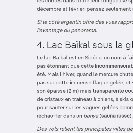
les chutes dans toute leur fougueuse s
décembre et février: pensez seulement
Si le côté argentin offre des vues rappr
l’avantage du panorama.
4. Lac Baïkal sous la g
Le lac Baïkal est en Sibérie: un nom à fa
pas étonnant que cette
incommensurab
été. Mais l'hiver, quand le mercure chut
pas sur cette immense flaque gelée, et 
son épaisse (2 m) mais
transparente co
de cristaux en traîneau à chiens, à skis
pour sauter sur les vagues gelées comm
réchauffer dans un
banya
(
sauna russe
).
Des vols relient les principales villes 