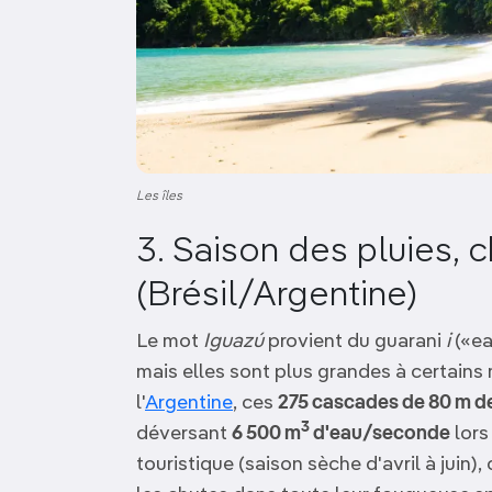
Les îles
3. Saison des pluies, 
(Brésil/Argentine)
Le mot
Iguazú
provient du guarani
i
(«ea
mais elles sont plus grandes à certains
l'
Argentine
, ces
275 cascades de 80 m d
3
déversant
6 500 m
d'eau/seconde
lors
touristique (saison sèche d'avril à juin), 