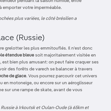
plendeur pendant la saison humide, entre
 à emporter votre imperméable.
ochées plus variées, le côté brésilien a
lace (Russie)
ire grelotter les plus emmitouflés. Il n'est donc
le étendue bleue
soit majoritairement visitée en
e, est bien plus amusant: on peut faire craquer ses
voir des forêts de varech se balancer à travers
uche de glace
. Vous pourrez parcourir cet univers
 ou en motoneige, ou encore sur un aéroglisseur
e sur une rampe de skate, avant de vous
de Russie à Irkoutsk et Oulan-Oude (à 65km et