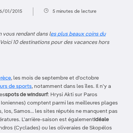
26/01/2015
5 minutes de lecture
en vous rendant dans l
es plus beaux coins du
 Voici 10 destinations pour des vacances hors
rèce
, les mois de septembre et d'octobre
urs de sports
, notamment dans les îles. Il n'y a
des
spots de windsurf
: Hrysi Akti sur Paros
es Ioniennes) comptent parmi les meilleures plages
s, Ios, Samos… les sites réputés ne manquent pas
ératures. L'arrière-saison est également
idéale
Andros (Cyclades) ou les oliveraies de Skopélos