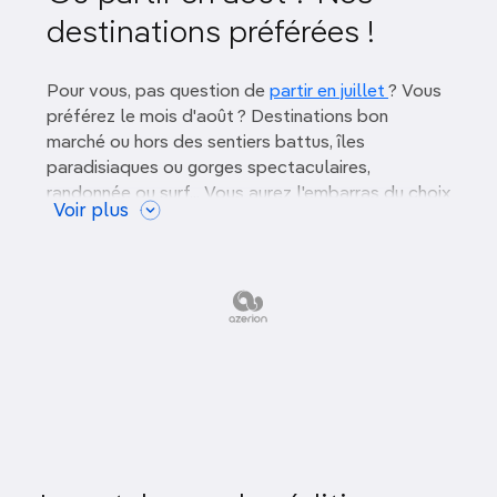
destinations préférées !
Gastronomie
Art, culture & patrimoine
Pour vous, pas question de
partir en juillet
? Vous
préférez le mois d'août ? Destinations bon
Safari & Vie Sauvage
marché ou hors des sentiers battus, îles
paradisiaques ou gorges spectaculaires,
En pleine nature
randonnée ou surf... Vous aurez l'embarras du choix
Voir plus
dans notre top des destinations pour voyager en
août.
Où partir en famille en août
?
Plages de rêves
,
cuisine méditerranéenne
vous attendent en
Grèce
, en
Sicile
, en
Sardaigne
et au
Portugal
.
En
Irlande
, c’est au très touristique mois
d’août que la pluie est cependant la moins