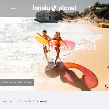
Menu
Votre recherche
Où partir en Août
?
© AleksandarNakic - iStock
Accueil
Où Partir ?
Août