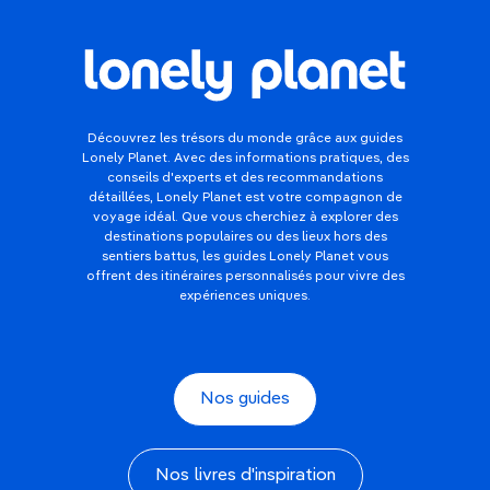
col de Llogara, la baie de Vlora est entourée
d’autres stations balnéaires ; de là, on peut faire
des excursions en bateau jusqu’aux plages isolées
à l’extrémité de la péninsule de Karaburun. Pour
varier les plaisirs,
visitez le site archéologique de
Découvrez les trésors du monde grâce aux guides
Butrint
, sur un promontoire semé de ruines
Lonely Planet. Avec des informations pratiques, des
grecques, romaines et byzantines dont les plus
conseils d'experts et des recommandations
anciennes datent de 2 500 ans.
détaillées, Lonely Planet est votre compagnon de
voyage idéal. Que vous cherchiez à explorer des
Merveilles du monde à
destinations populaires ou des lieux hors des
sentiers battus, les guides Lonely Planet vous
découvrir en août
offrent des itinéraires personnalisés pour vivre des
expériences uniques.
Partir en
Bolivie en août
permet de conjuguer
le soleil frais de l’altiplano, avec la meilleure
saison pour visiter
la plus vaste étendue de
Nos guides
sel
du monde, le
Salar d’Uyuni
.
En
Irlande
, c’est au très touristique mois
d’août que la pluie est cependant la moins
Nos livres d'inspiration
susceptible de gâcher votre
découverte des