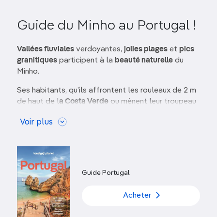
Guide du Minho au Portugal !
Vallées fluviales
verdoyantes,
jolies plages
et
pics
granitiques
participent à la
beauté naturelle
du
Minho.
Ses habitants, qu’ils affrontent les rouleaux de 2 m
de haut de l
a Costa Verde
ou mènent leur troupeau
dans les
alpages
, semblent vivre en harmonie avec
Voir plus
leur région. Forte d’un
patrimoine historique
préservé
comme nulle part ailleurs dans le pays au
cœur de superbes cités anciennes, cette contrée
n’est-elle pas, après tout, le
berceau du royaume
de Portugal
?
Guide Portugal
Et que dire du
vinho verde
, un cru vif, jeune et fruité
Acheter
issu des vignobles qui se déploient sur des
kilomètres de berges, de coteaux et autour de