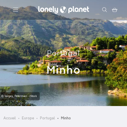
Menu
Votre recherche
Portugal
Minho
© Sergey_Peterman - iStock
Accueil
Europe
Portugal
Minho