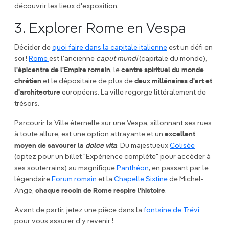
découvrir les lieux d'exposition.
3. Explorer Rome en Vespa
Décider de
quoi faire dans la capitale italienne
est un défi en
soi !
Rome
est l'ancienne
caput mundi
(capitale du monde),
l'épicentre de l'Empire romain
, le
centre spirituel du monde
chrétien
et le dépositaire de plus de
deux millénaires d'art et
d'architecture
européens. La ville regorge littéralement de
trésors.
Parcourir la Ville éternelle sur une Vespa, sillonnant ses rues
à toute allure, est une option attrayante et un
excellent
moyen de savourer la
dolce vita
. Du majestueux
Colisée
(optez pour un billet "Expérience complète" pour accéder à
ses souterrains) au magnifique
Panthéon
, en passant par le
légendaire
Forum romain
et la
Chapelle Sixtine
de Michel-
Ange,
chaque recoin de Rome respire l'histoire
.
Avant de partir, jetez une pièce dans la
fontaine de Trévi
pour vous assurer d’y revenir !