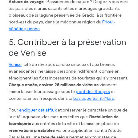
Astuce de voyage
: Passionnés de nature ? Dirigez-vous vers
les paisibles marais salants et les marécages grouillants
d'oiseaux de la lagune préservée de Grado, à la frontière
nord-est du pays, dans la méconnue région du
Frioul-
Vénétie julienne
.
5. Contribuer à la préservation
de Venise
Venise
, cité de rêve aux canaux sinueux et aux brumes
évanescentes, ne laisse personne indifférent, comme en
témoignent les flots incessants de touristes qui s'y pressent.
Chaque année, environ 25 millions de visiteurs
viennent
immortaliser leur passage sous le
pont des Soupirs
et
contempler les fresques dans la
basilique Saint-Marc
.
Pour
endiguer cet afflux
et préserver le caractère unique de
la cité lagunaire, des mesures telles que
l'installation de
tourniquets
aux entrées de la ville et la mise en place de
réservations préalables
via une application sont à l'étude.
Par ailleurs, une
taxe de séjour
permet aux touristes de