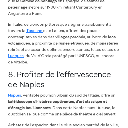
que le
Camino de Santiago
en Espagne, ce
sentier de
pèlerinage
s'étire sur 1900 km, reliant Canterbury en
Angleterre à Rome.
En Italie, ce tronçon pittoresque s'égrène paisiblement à
travers la
Toscane
et le Latium, offrant des pauses
contemplatives dans des
villages perchés
, au bord de
lacs
volcaniques
, à proximité de
ruines étrusques
, de
monastères
retirés et au cœur de collines ensorcelantes, telles celles de
Lucques
, du Val d'Orcia protégé par l'UNESCO, ou encore
de Viterbe.
8. Profiter de l’effervescence
de Naples
Naples
, véritable poumon urbain du sud de l'Italie, offre un
kaléidoscope d'histoires captivantes, d'art classique et
d’énergie bouillonnante
. Dans cette Naples tumultueuse, le
quotidien se joue comme une
pièce de théâtre à ciel ouvert
.
Achetez de l’espadon dans le plus ancien marché de la ville,