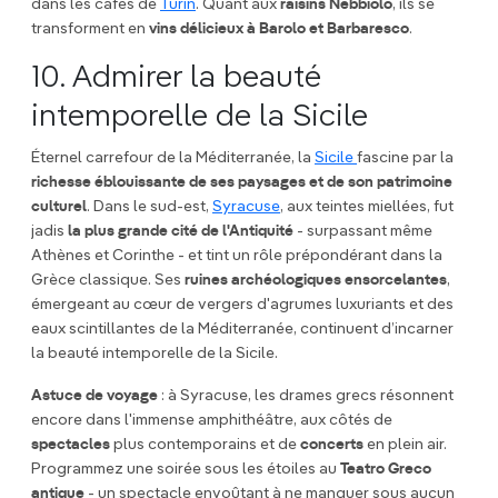
dans les cafés de
Turin
. Quant aux
raisins Nebbiolo
, ils se
transforment en
vins délicieux à Barolo et Barbaresco
.
10. Admirer la beauté
intemporelle de la Sicile
Éternel carrefour de la Méditerranée, la
Sicile
fascine par la
richesse éblouissante de ses paysages et de son patrimoine
culturel
. Dans le sud-est,
Syracuse
, aux teintes miellées, fut
jadis
la plus grande cité de l'Antiquité
- surpassant même
Athènes et Corinthe - et tint un rôle prépondérant dans la
Grèce classique. Ses
ruines archéologiques ensorcelantes
,
émergeant au cœur de vergers d'agrumes luxuriants et des
eaux scintillantes de la Méditerranée, continuent d’incarner
la beauté intemporelle de la Sicile.
Astuce de voyage
: à Syracuse, les drames grecs résonnent
encore dans l'immense amphithéâtre, aux côtés de
spectacles
plus contemporains et de
concerts
en plein air.
Programmez une soirée sous les étoiles au
Teatro Greco
antique
- un spectacle envoûtant à ne manquer sous aucun