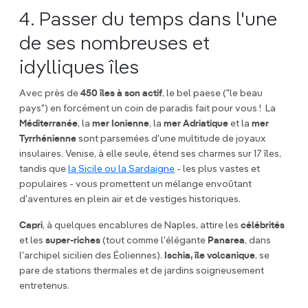
4. Passer du temps dans l'une
de ses nombreuses et
idylliques îles
Avec près de
450 îles à son actif
, le bel paese ("le beau
pays") en forcément un coin de paradis fait pour vous ! La
Méditerranée
, la
mer Ionienne
, la
mer Adriatique
et la
mer
Tyrrhénienne
sont parsemées d'une multitude de joyaux
insulaires. Venise, à elle seule, étend ses charmes sur 17 îles,
tandis que
la Sicile ou la Sardaigne
- les plus vastes et
populaires - vous promettent un mélange envoûtant
d'aventures en plein air et de vestiges historiques.
Capri
, à quelques encablures de Naples, attire les
célébrités
et les
super-riches
(tout comme l'élégante
Panarea
, dans
l'archipel sicilien des Éoliennes).
Ischia, île volcanique
, se
pare de stations thermales et de jardins soigneusement
entretenus.