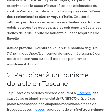
falaises à la quête de
criques sauvages
, ou que vous
expérimentiez la
dolce vita
aux côtés des aficionados du
spritz à
Positano
,
la côte amalfitaine
s'impose comme
l'une
des destinations les plus en vogue d'Italie
. Ce littoral
pittoresque offre des
expériences exaltantes
pour tous les
palais et toutes les bourses, que ce soit dans le dédale des
ruelles de la vieille ville de
Sorrente
ou dans les jardins de
Ravello
.
Astuce pratique
: Aventurez-vous sur le
Sentiero degli Dei
("Chemin des Dieux"), un sentier de randonnée escarpé qui
porte bien son nom puisqu’il offre des panoramas
absolument divins.
2. Participer à un tourisme
durable en Toscane
La plupart des périples toscans débutent à
Florence
, cité
classée au
patrimoine mondial de l'UNESCO
grâce à ses
palais Renaissance
, ses
chapelles médiévales
ornées de
fresques, et ses
musées
regorgeant de
chefs-d'œuvre signés