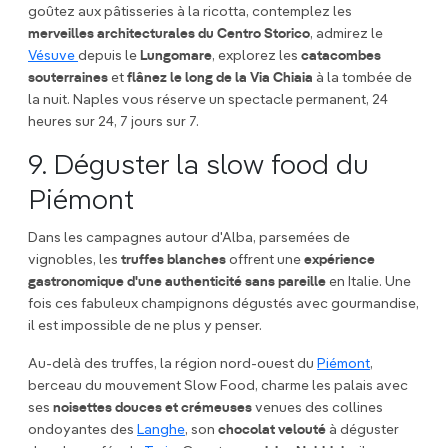
goûtez aux pâtisseries à la ricotta, contemplez les
merveilles architecturales du Centro Storico
, admirez le
Vésuve
depuis le
Lungomare
, explorez les
catacombes
souterraines
et
flânez le long de la Via Chiaia
à la tombée de
la nuit. Naples vous réserve un spectacle permanent, 24
heures sur 24, 7 jours sur 7.
9. Déguster la slow food du
Piémont
Dans les campagnes autour d'Alba, parsemées de
vignobles, les
truffes blanches
offrent une
expérience
gastronomique d'une authenticité sans pareille
en Italie. Une
fois ces fabuleux champignons dégustés avec gourmandise,
il est impossible de ne plus y penser.
Au-delà des truffes, la région nord-ouest du
Piémont
,
berceau du mouvement Slow Food, charme les palais avec
ses
noisettes douces et crémeuses
venues des collines
ondoyantes des
Langhe
, son
chocolat velouté
à déguster