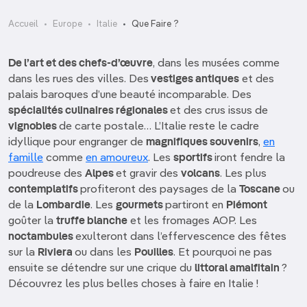
Accueil
Europe
Italie
Que Faire ?
De l’art et des chefs-d’œuvre
, dans les musées comme
dans les rues des villes. Des
vestiges antiques
et des
palais baroques d’une beauté incomparable. Des
spécialités culinaires régionales
et des crus issus de
vignobles
de carte postale… L’Italie reste le cadre
idyllique pour engranger de
magnifiques souvenirs
,
en
famille
comme
en amoureux
. Les
sportifs
iront fendre la
poudreuse des
Alpes
et gravir des
volcans
. Les plus
contemplatifs
profiteront des paysages de la
Toscane
ou
de la
Lombardie
. Les
gourmets
partiront en
Piémont
goûter la
truffe blanche
et les fromages AOP. Les
noctambules
exulteront dans l’effervescence des fêtes
sur la
Riviera
ou dans les
Pouilles
. Et pourquoi ne pas
ensuite se détendre sur une crique du
littoral amalfitain
?
Découvrez les plus belles choses à faire en Italie !