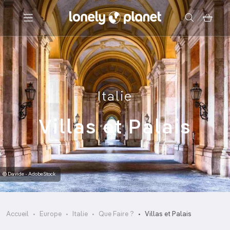
Menu
Votre recherche
Italie
Villas et Palais
© Davide - AdobeStock
Accueil
Europe
Italie
Que Faire ?
Villas et Palais