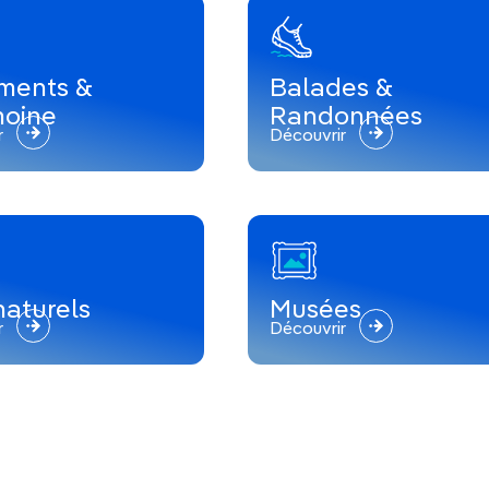
x
produits de la mer tout frais pêchés
, aux
sauvages, aux huiles d’olive sublimes et
 petit paradis !
ments &
Balades &
moine
Randonnées
r
Découvrir
me intemporel de Motovun
, village
r
Rovinj
, la plus jolie vieille ville du littoral.
communiste et ancien terrain de jeu de
naturels
Musées
r
Découvrir
ntiques et amphithéâtre romain.
inaire
basilique euphrasienne de Poreč
.
um
, paisible petit village perché, et dans