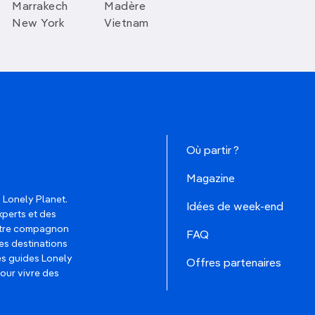
Marrakech
Madère
New York
Vietnam
Où partir ?
Magazine
 Lonely Planet.
Idées de week-end
xperts et des
votre compagnon
FAQ
es destinations
les guides Lonely
Offres partenaires
pour vivre des