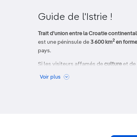
OCÉANIE
Camargue
Guide de l'Istrie !
ANTARCTIQUE
Trait d’union entre la Croatie continental
TOP VILLES
2
est une péninsule de
3 600 km
en forme
pays.
Si les visiteurs affamés de
culture
et de
perchés, les hôtels de campagne et les 
Voir plus
vallonnés et des plaines fertiles de l’ar
est très prisé des
amateurs de soleil et 
complexes hôteliers
et de plages rocaill
nombreuses destinations encore secrè
Si le littoral istrien est envahi par les 
saison,
l’arrière-pays offre calme et iso