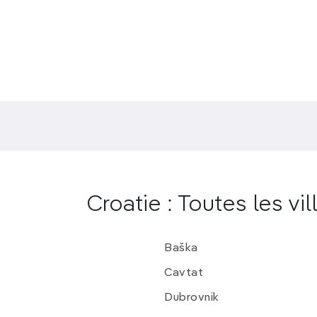
Un séjour entre
la vieille ville perch
parmi les plus belles d’Istrie.
Croatie : Toutes les vil
Baška
Cavtat
Dubrovnik