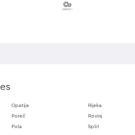
ée de Labin
et les
plages de Rabac
,
les
Opatija
Rijeka
Poreč
Rovinj
Pula
Split