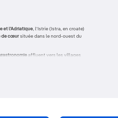
e et l’Adriatique
, l’Istrie (Istra, en croate)
 de cœur
située dans le nord-ouest du
gastronomie
affluent vers les villages
restaurants à la ferme des secteurs
rière-pays bucolique, le littoral découpé
de plage
. La côte pâtit de
vastes
euses, mais la propreté de l’eau et les
tes compensent ces désagréments.
estivants d’Europe centrale en haute
lement
, même à la mi-août. Ajoutez à cela