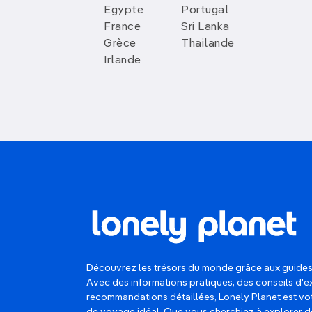
Les hôtels et Dakhla Explorer Tours org
Egypte
Portugal
France
Sri Lanka
Dans la partie nord de la péninsule, à 
Grèce
Thailande
profiter des bienfaits de
l’eau thermale 
Irlande
Quel que soit votre programme, n’oubli
fragile, peuplé de
dauphins
, de
flamants
est amusant d’explorer les paysages luna
conseillé de rester sur les pistes fréqu
une agence engagée pleinement dans 
et écologique
, comme
Dakhla Rovers
.
Image
Découvrez les trésors du monde grâce aux guides
Avec des informations pratiques, des conseils d'e
recommandations détaillées, Lonely Planet est 