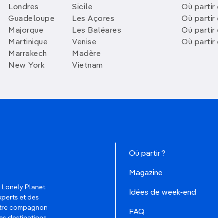
anisent des excursions en kayak.
Londres
Sicile
Où partir 
Guadeloupe
Les Açores
Où partir 
environ 35 km de Dakhla, vous pourrez
Majorque
Les Baléares
Où partir
sulfureuse
de la
source Asmaa.
Martinique
Venise
Où partir
Marrakech
Madère
ez pas que la baie est un environnement
New York
Vietnam
 roses
et d’autres
oiseaux migrateurs
. S’il
ires environnants en 4x4, il est
entées ou de réserver une excursion avec
le développement d’un
tourisme durable
Où partir ?
Magazine
 Lonely Planet.
Idées de week-end
xperts et des
votre compagnon
FAQ