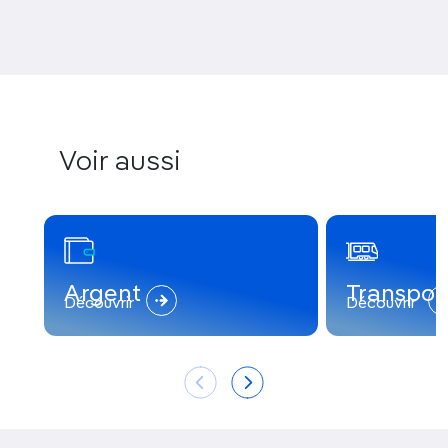
Voir aussi
Argent
Transpor
Découvrir
Découvrir