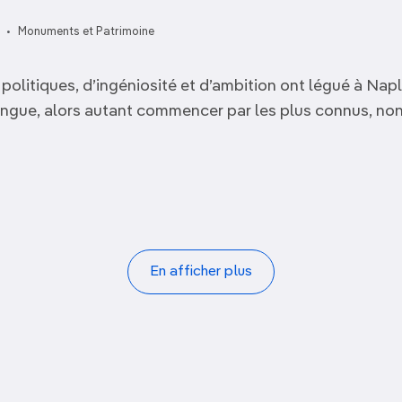
Monuments et Patrimoine
 politiques, d’ingéniosité et d’ambition ont légué à Nap
Casa e Chiesa di Santa
 longue, alors autant commencer par les plus connus, non
Area Archeologica di
Cappella del Monte di
Maria Francesca delle
Anfiteatro Flavio
Santa Restituta
Pietà
Cinque Piaghe
En afficher plus