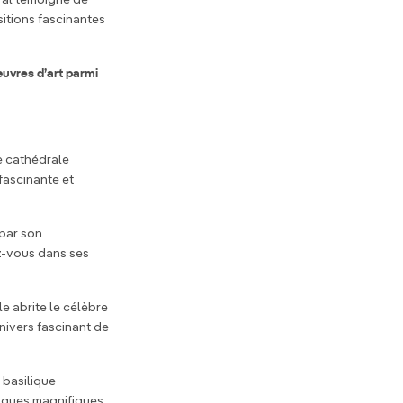
val témoigne de
sitions fascinantes
œuvres d’art parmi
te cathédrale
fascinante et
 par son
z-vous dans ses
le abrite le célèbre
nivers fascinant de
e basilique
esques magnifiques