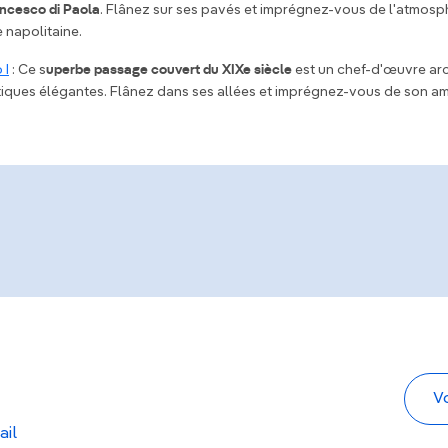
ancesco di Paola
. Flânez sur ses pavés et imprégnez-vous de l'atmos
e napolitaine.
 I
: Ce s
uperbe passage couvert du XIXe siècle
est un chef-d'œuvre arc
tiques élégantes. Flânez dans ses allées et imprégnez-vous de son a
ail