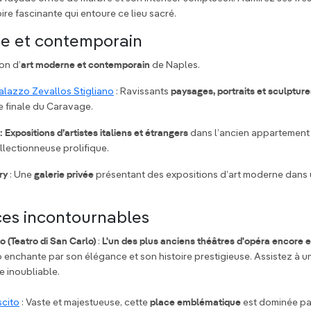
ire fascinante qui entoure ce lieu sacré.
e et contemporain
on d’
art moderne et contemporain
de Naples.
 Palazzo Zevallos Stigliano
: Ravissants
paysages, portraits et sculpture
e finale du Caravage.
 Expositions d’artistes italiens et étrangers
dans l’ancien appartement
llectionneuse prolifique.
ry
: Une
galerie privée
présentant des expositions d’art moderne dans
ces incontournables
 (Teatro di San Carlo)
:
L'un des plus anciens théâtres d'opéra encore e
lo enchante par son élégance et son histoire prestigieuse. Assistez à 
 inoubliable.
scito
: Vaste et majestueuse, cette
place emblématique
est dominée pa