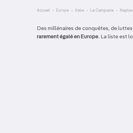
OCÉANIE
Camargue
Accueil
Europe
Italie
La Campanie
Naples
ANTARCTIQUE
Des millénaires de conquêtes, de luttes
Basilica Santa Maria
TOP VILLES
della Sanità et
rarement égalé en Europe
. La liste est
Abbazia di San Michele
Catacomba di San
Arcangelo
Gaudioso
Pagination