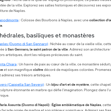
pagnolo
: Niché dans le quartier espagnol pittoresque, ce palais médié
tée de la ville. Explorez ses salles historiques et découvrez ses expo
culture de Naples.
Capodimonte
: Colosse des Bourbons à Naples, avec une
collection d’
ie
.
thédrales, basiliques et monastères
aples (Duomo di San Gennaro)
: Nichée au cœur de la vieille ville, cet
iée à
San Gennaro, le saint patron de la ville
. Admirez son architecture 
rs artistiques, dont les reliques précieuses du saint.
nta Chiara
: Un havre de paix au cœur de la ville, ce monastère séduit
ue
et son magnifique
cloître
décoré de majoliques colorées. Promene
 admirez ses trésors artistiques.
vero (Cappella San Severo)
: Un
bijou d'art et de mystère
, cette chapel
sculpture étonnante en marbre qui défie l'imagination. Plongez dans l'u
nique.
Maria Assunta (Duomo di Napoli)
:
Église emblématique de Naples
, cett
a façade ornée de marbre et son intérieur somptueux. Admirez ses fr