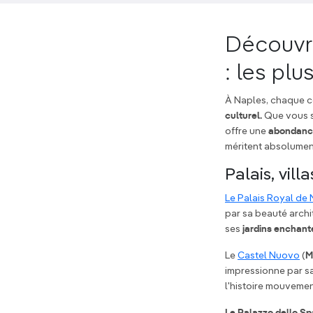
Découvre
: les pl
À Naples, chaque co
culturel.
Que vous so
offre une
abondanc
méritent absolument
Palais, vill
Le Palais Royal de
par sa beauté archi
ses
jardins enchant
Le
Castel Nuovo
(
M
impressionne par sa
l'histoire mouvement