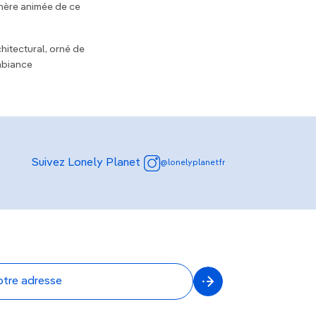
phère animée de ce
hitectural, orné de
mbiance
Suivez Lonely Planet
@lonelyplanetfr