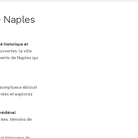
e Naples
é historique et
vertes, la ville
ments de Naples qui
s somptueux éblouit
rnées et explorez
médiéval
rées, témoins de