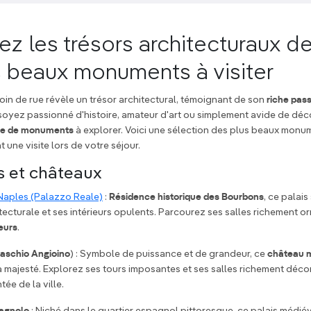
z les trésors architecturaux d
us beaux monuments à visiter
in de rue révèle un trésor architectural, témoignant de son
riche pass
yez passionné d'histoire, amateur d'art ou simplement avide de décou
e de monuments
à explorer. Voici une sélection des plus beaux monu
 une visite lors de votre séjour.
as et châteaux
 Naples (Palazzo Reale)
:
Résidence historique des Bourbons
, ce palai
tecturale et ses intérieurs opulents. Parcourez ses salles richement o
eurs
.
aschio Angioino
) : Symbole de puissance et de grandeur, ce
château 
 majesté. Explorez ses tours imposantes et ses salles richement déco
ée de la ville.