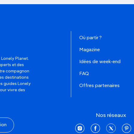
Où partir ?
Magazine
 Lonely Planet.
Idées de week-end
xperts et des
votre compagnon
FAQ
es destinations
les guides Lonely
Offres partenaires
pour vivre des
Nos réseaux
tion
instagram
facebook
twitter
pinte