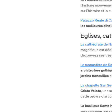
Le Palazzo dello S
l'histoire mouvemen
sur l'histoire et la 
Palazzo Reale di 
les meilleures d’Ital
Eglises, ca
La cathédrale de N
magnifique est déd
découvrez ses tréso
Le monastère de Sa
architecture gothiq
jardins tranquilles
et
La chapelle San Se
Cristo Velato
, une 
cette œuvre d'art u
La basilique Santa 
impressionne par s