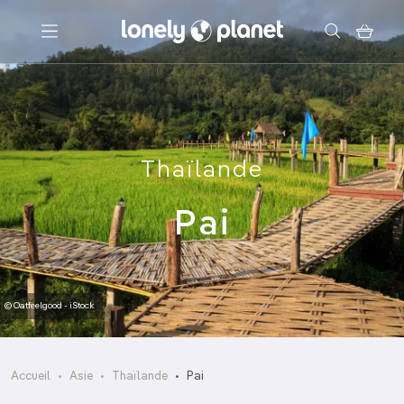
Menu
Votre recherche
Thaïlande
Pai
© Oatfeelgood - iStock
Accueil
Asie
Thaïlande
Pai