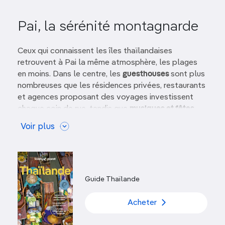
Pai, la sérénité montagnarde
Ceux qui connaissent les îles thaïlandaises
retrouvent à Pai la même atmosphère, les plages
en moins. Dans le centre, les
guesthouses
sont plus
nombreuses que les résidences privées, restaurants
et agences proposant des voyages investissent
chaque coin de rue, tandis que
musiques et fêtes
animent les nuits.
Voir plus
La popularité de Pai n’a pas encore entamé la
beauté quasi idyllique
de cette vallée de
montagne, propice à
d’innombrables aventures en
plein air
. Les temples de la ville et son marché de
Guide Thaïlande
l’après-midi témoignent de ses
racines shan
et de
son rôle de carrefour pour les
minorités ethniques
Acheter
des collines alentour. Les lieux d’hébergement au
calme ne manquent pas, de même que les activités