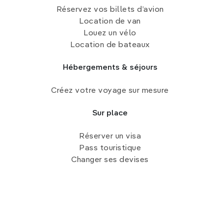
Pai est devenu un centre important pour le yoga et
Réservez vos billets d’avion
la méditation
. De nombreux centres proposent des
Location de van
retraites
de plusieurs jours ou des cours à la journée,
Louez un vélo
souvent dans des environnements naturels. Que
Location de bateaux
vous soyez débutant ou pratiquant expérimenté,
ces retraites offrent une chance unique de se
Hébergements & séjours
recentrer tout en profitant de la sérénité de la
vallée de Pai.
Créez votre voyage sur mesure
Sur place
Réserver un visa
Pass touristique
Changer ses devises