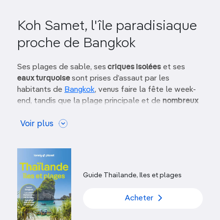
Koh Samet, l'île paradisiaque
proche de Bangkok
Ses plages de sable, ses
criques isolées
et ses
eaux turquoise
sont prises d’assaut par les
habitants de
Bangkok
, venus faire la fête le week-
end, tandis que la plage principale et de
nombreux
resorts
sont prisés par des groupes (notamment
thaïlandais ou chinois) en voyage organisé. Des
Voir plus
spectacles de jongleurs de feu
et des
barbecues
sont organisés chaque soir sur les plages du nord ;
le sud de l’île est beaucoup plus isolé et tranquille.
Guide Thaïlande, Iles et plages
Île touristique la plus proche de Bangkok, Koh
Samet est pourtant restée
relativement sauvage
,
Acheter
avec une
jungle intérieure luxuriante
s’étendant
jusqu’aux constructions peu élevées des hôtels. La