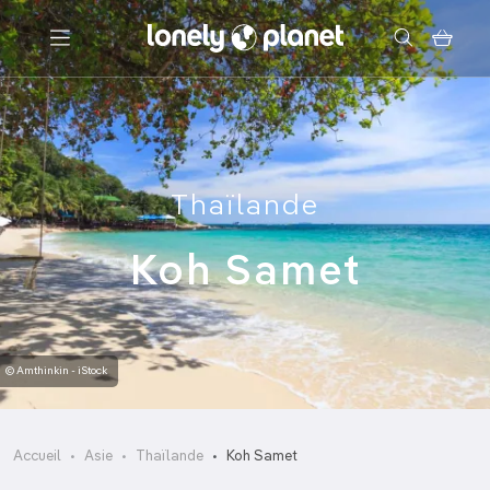
Menu
Votre recherche
Thaïlande
Koh Samet
© Amthinkin - iStock
Accueil
Asie
Thaïlande
Koh Samet