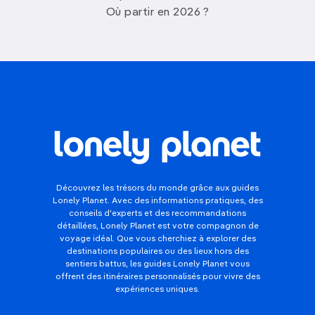
adresses petits budgets parmi les plus
Où partir en 2026 ?
avantageuses du nord de la Thaïlande, sont dans
la
ville de New Sukhotha
i. Les pensions et hôtels
pimpants et propres sont nombreux et beaucoup
d’établissements disposent de
jolis bungalows
,
proposent gracieusement le ramassage à la gare
routière et le prêt de vélos. Cela dit, il y a de plus
en plus
d’hébergements logés près du parc
, dont
des adresses haut de gamme.
Les prix ont tendance
à grimper pendant la fête de Loi Krathong.
Découvrez les trésors du monde grâce aux guides
Lonely Planet. Avec des informations pratiques, des
conseils d'experts et des recommandations
détaillées, Lonely Planet est votre compagnon de
voyage idéal. Que vous cherchiez à explorer des
destinations populaires ou des lieux hors des
sentiers battus, les guides Lonely Planet vous
offrent des itinéraires personnalisés pour vivre des
expériences uniques.