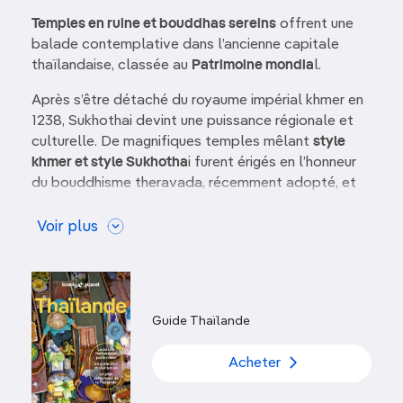
Temples en ruine et bouddhas sereins
offrent une
balade contemplative dans l’ancienne capitale
thaïlandaise, classée au
Patrimoine mondia
l.
Après s’être détaché du royaume impérial khmer en
1238, Sukhothai devint une puissance régionale et
culturelle. De magnifiques temples mêlant
style
khmer et style Sukhotha
i furent érigés en l’honneur
du bouddhisme theravada, récemment adopté, et
de la nouvelle dynastie. La vieille ville se cache
aujourd’hui dans un
cadre verdoyant
, propice à la
Voir plus
méditation et idéal pour apprécier la majesté des
monuments.
C’est l’un des parcs historiques les plus
imposants de Thaïlande
.
Guide Thaïlande
Image
Acheter