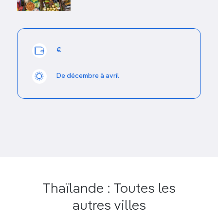
€
Le temple de Wat Sa Si à Sukhothai. fokkebok - iStock
De décembre à avril
Les plus beaux sites et
temples de Sukhothai
Le parc comprend les vestiges de
21 sites
historiques
et 4 grands étangs à l’intérieur des
remparts, ainsi que 70 sites dans un rayon de 5 km.
Les ruines sont divisées en 5 zones
.
Le centre du parc historique
Thaïlande : Toutes les
Les vestiges de ce qui semble avoir été le centre
autres villes
administratif du royaume sont concentrés dans
un