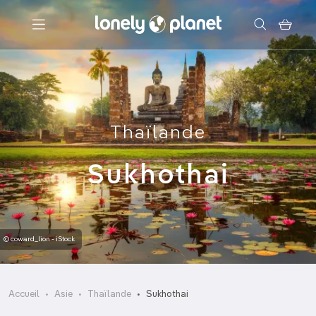
Menu
Votre recherche
Thaïlande
Sukhothai
© coward_lion - iStock
Accueil
Asie
Thaïlande
Sukhothai