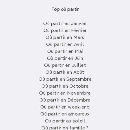
Une course en
săhm·lór
(cyclopousse)
dans New
Top où partir
Sukhothai ne devrait pas dépasser 40-50 B. Des
songthaew
(Th Jarodvithithong) circulent
Où partir en Janvier
fréquemment entre New Sukhothai et le parc
Où partir en Février
historique (30 B, 30 min, 6h-17h30) ; ils partent dans
Où partir en Mars
Th Jarodvithithong. Les motos-taxis relient la ville,
Où partir en Avril
ou la gare routière, et le parc historique pour 120 B.
Où partir en Mai
Le vélo constitue le meilleur moyen d’explorer le
Où partir en Juin
parc historiqu
e : des échoppes louent des vélos
Où partir en Juillet
pour 30 B pour 5 heures à l’entrée du parc (6h-
Où partir en Août
18h).On peut louer des motos à partir de 200 B les
Où partir en Septembre
24 heures dans de nombreuses pensions de New
Où partir en Octobre
Sukhothai, et chez Prasert Motorcycle Services
Où partir en Novembre
(215/2 Th Jarodvithithong ; h7h-17h).
Où partir en Décembre
Où partir en week-end
Où se loger à Sukhothai ?
Où partir en amoureux
Où partir au soleil
La plupart des hébergements, dont certaines
Où partir en famille ?