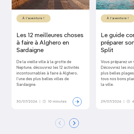
À l'aventure !
À l'aventure !
Les 12 meilleures choses
Le guide co
à faire à Alghero en
préparer son
Sardaigne
Split
De la vieille ville à la grotte de
Vous préparez un 
Neptune, découvrez les 12 activités
Découvrez les inc
incontournables à faire à Alghero,
plus belles plages
l'une des plus belles villes de
tous nos bons plan
Sardaigne.
la ville.
30/07/2026
|
10 minutes
29/07/2026
|
6