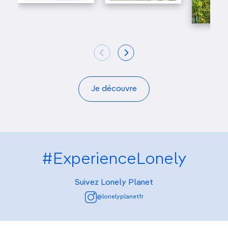
Je découvre
#ExperienceLonely
Suivez Lonely Planet
@lonelyplanetfr