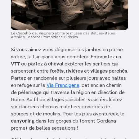
Le Castello del Piagnaro abrite le musée des statues-stèles.
Archivio Toscana Promozione Turistica
Si vous aimez vous dégourdir les jambes en pleine
nature, la Lunigiana vous comblera. Empruntez un
VTT
ou partez à
cheval
explorer les sentiers qui
serpentent entre
forêts, rivières
et
villages perchés
.
Partez en randonnée sur plusieurs jours avec haltes
en refuge sur la
Via Francigena,
cet ancien chemin
de pèlerinage qui traverse la région en direction de
Rome. Au fil de villages paisibles, vous évoluerez
sur d’anciens chemins muletiers ponctués de
sources et de moulins. Pour les plus aventureux, le
canyoning
dans les gorges du torrent Gordana
promet de belles sensations !