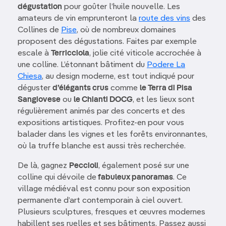
dégustation
pour goûter l’huile nouvelle. Les
amateurs de vin emprunteront la
route des vins
des
Collines de
Pise
, où de nombreux domaines
proposent des dégustations. Faites par exemple
escale à
Terricciola
, jolie cité viticole accrochée à
une colline. L’étonnant bâtiment du
Podere La
Chiesa
, au design moderne, est tout indiqué pour
déguster
d’élégants crus
comme
le Terra di Pisa
Sangiovese
ou
le Chianti DOCG
, et les lieux sont
régulièrement animés par des concerts et des
expositions artistiques. Profitez-en pour vous
balader dans les vignes et les forêts environnantes,
où la truffe blanche est aussi très recherchée.
De là, gagnez
Peccioli
, également posé sur une
colline qui dévoile de
fabuleux panoramas
. Ce
village médiéval est connu pour son exposition
permanente d’art contemporain à ciel ouvert.
Plusieurs sculptures, fresques et œuvres modernes
habillent ses ruelles et ses bâtiments. Passez aussi