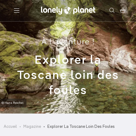
Menu
À l'aventure !
Votre recherche
Explorer la
Toscane loin des
foules
© Hans Reichel
Accueil
Magazine
Explorer La Toscane Loin Des Foules