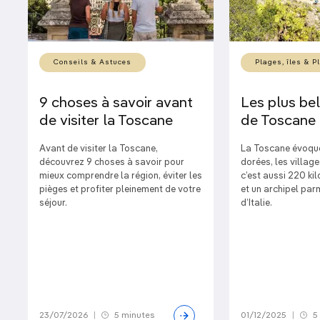
Conseils & Astuces
Plages, îles & P
9 choses à savoir avant
Les plus be
de visiter la Toscane
de Toscane
Avant de visiter la Toscane,
La Toscane évoque
découvrez 9 choses à savoir pour
dorées, les villa
mieux comprendre la région, éviter les
c’est aussi 220 kil
pièges et profiter pleinement de votre
et un archipel par
séjour.
d’Italie.
23/07/2026
|
5 minutes
01/12/2025
|
5