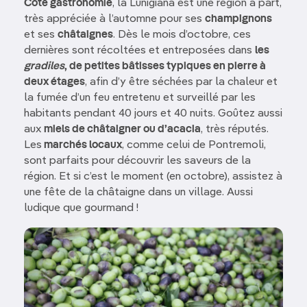
Côté gastronomie
, la Lunigiana est une région à part,
très appréciée à l’automne pour ses
champignons
et ses
châtaignes
. Dès le mois d’octobre, ces
dernières sont récoltées et entreposées dans
les
gradiles
, de petites bâtisses typiques en pierre à
deux étages
, afin d’y être séchées par la chaleur et
la fumée d’un feu entretenu et surveillé par les
habitants pendant 40 jours et 40 nuits. Goûtez aussi
aux
miels de châtaigner ou d’acacia
, très réputés.
Les
marchés locaux
, comme celui de Pontremoli,
sont parfaits pour découvrir les saveurs de la
région. Et si c’est le moment (en octobre), assistez à
une fête de la châtaigne dans un village. Aussi
ludique que gourmand !
Image