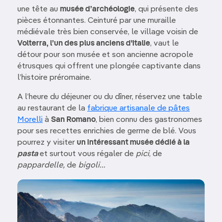
une tête au
musée d’archéologie
, qui présente des
pièces étonnantes. Ceinturé par une muraille
médiévale très bien conservée, le village voisin de
Volterra, l’un des plus anciens d'Italie
, vaut le
détour pour son musée et son ancienne acropole
étrusques qui offrent une plongée captivante dans
l’histoire préromaine.
A l’heure du déjeuner ou du dîner, réservez une table
au restaurant de la
fabrique artisanale de pâtes
Morelli
à
San Romano
, bien connu des gastronomes
pour ses recettes enrichies de germe de blé. Vous
pourrez y visiter
un intéressant musée dédié à la
pasta
et surtout vous régaler de
pici
, de
pappardelle,
de
bigoli…
Image