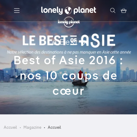
Menu
Le Best of
Votre recherche
Best of Asie 2016 :
nos 10 coups de
cœur
Accueil
Magazine
Accueil