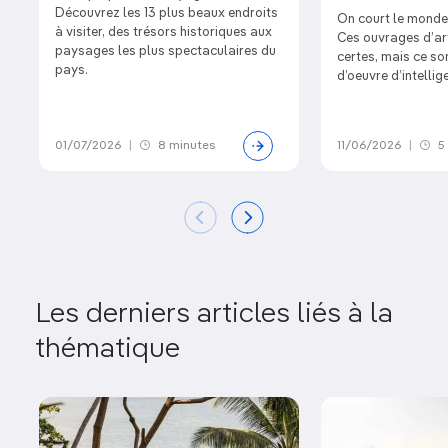
Découvrez les 13 plus beaux endroits
On court le monde 
à visiter, des trésors historiques aux
Ces ouvrages d’ar
paysages les plus spectaculaires du
certes, mais ce so
pays.
d’oeuvre d’intellig
01/07/2026
|
8 minutes
11/06/2026
|
5
Les derniers articles liés à la
thématique