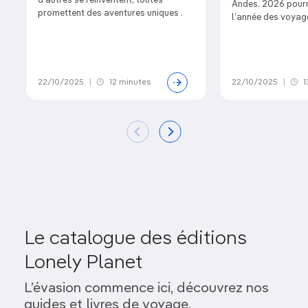
d’autres se réinventent, toutes
Andes. 2026 pourra
promettent des aventures uniques .
l’année des voyage
22/10/2025
|
12 minutes
22/10/2025
|
1
Le catalogue des éditions
Lonely Planet
L’évasion commence ici, découvrez nos
guides et livres de voyage.