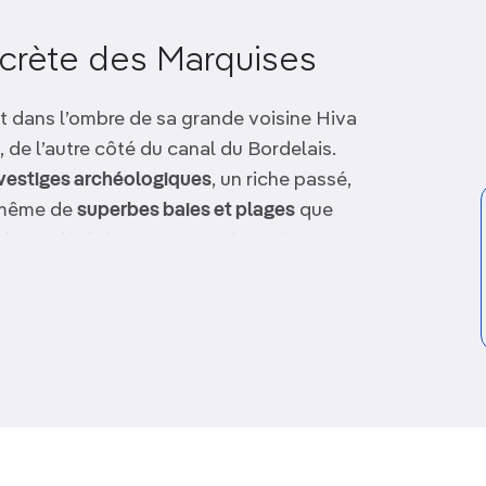
secrète des Marquises
vit dans l’ombre de sa grande voisine Hiva
, de l’autre côté du canal du Bordelais.
vestiges archéologiques
, un riche passé,
 même de
superbes baies et plages
que
e la Société (les
nonos
en plus). Et,
 un relief d’origine volcanique grandiose,
llées cachée
s.
a à l’occasion d’une excursion à la
 en s’arrêtant dans les deux villages
pique-niquant sur une plage, mais il est