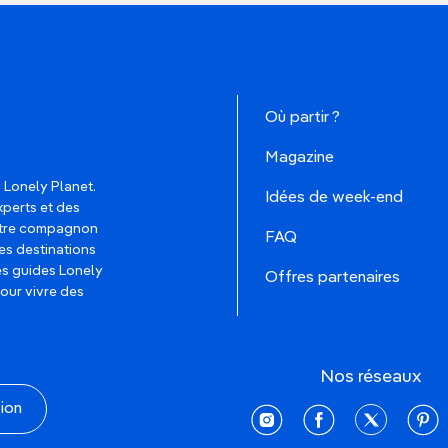
Où partir ?
Magazine
 Lonely Planet.
Idées de week-end
xperts et des
votre compagnon
FAQ
es destinations
les guides Lonely
Offres partenaires
pour vivre des
Nos réseaux
tion
instagram
facebook
twitter
pinte