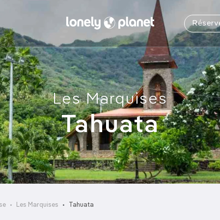
Réserv
Les derniers articles
Par durée
Les plus l
La 
L
Louer un
Sud Ouest
Centre
Juillet
Quelques jours
Plages, îles & Plongée
Louer u
Dordogne et Lot
Savoie Mont-
Août
7 à 10 jours
Les 12 plus belles plages
Blanc
Drôme et
d’Australie
Votre recherche
Louer u
Les Marquises
Septembre
Deux semaines
#1 
Ardèche
Auvergne
06/08/2026
Octobre
Trois semaines et +
Gironde et
Bourgogne
Pass tour
Tahuata
Conseils & Astuces
Novembre
Landes
Jura et Franche-
15 choses à savoir avant de
Décembre
Réserver u
Pyrénées
Comté
voyager en Algérie
d'av
05/08/2026
Vendée Charente
Grand Est
Maritime
Réserver 
Reportages
Pays Basque
Lorraine
Los Cabos, un autre visage du
Séjours
Mexique entre désert et mer
Alsace
respons
03/08/2026
se
Les Marquises
Tahuata
Voyage su