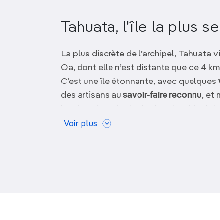
OCÉANIE
Camargue
Tahuata, l'île la plus 
ANTARCTIQUE
La plus discrète de l’archipel, Tahuata 
TOP VILLES
Oa, dont elle n’est distante que de 4 km
C’est une île étonnante, avec quelques
des artisans au
savoir-faire reconnu
, et
l’on imaginerait plutôt dans l’archipel d
comme dans les autres îles de l’archipel,
Voir plus
où alternent
falaises vertigineuses
et
va
La plupart des touristes visitent Tahuat
journée organisée au départ de Hiva Oa,
principaux,
Vaitahu et Hapatoni
, et en 
aussi possible de séjourner sur l’île.