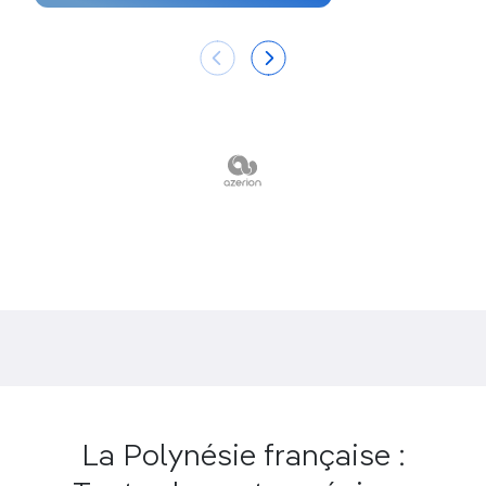
mesure, Mataiva et Ahe sont les atolls les plus
visités et les mieux desservis au départ de Tahiti.
Quand partir dans les
Tuamotu ?
L’archipel des Tuamotu est le plus ensoleillé de la
Polynésie
. Les épisodes pluvieux ne sont pourtant
pas rares mais, vu la configuration des atolls, les
nuages ne restent jamais bien longtemps.
La
période mai-octobre est la plus sèche
(mais souvent
très exposée au maraamu, en juillet-août, ce qui
peut limiter les sorties sur le lagon), tandis que
novembre-avril est plus humide
. La température de
l’eau oscille entre 25°C et 29°C. Sous l’eau,
certaines espèces sont plus présentes à certaines
époques de l’année.
La Polynésie française :