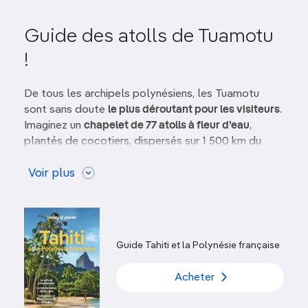
Guide des atolls de Tuamotu
!
De tous les archipels polynésiens, les Tuamotu
sont sans doute
le plus déroutant pour les visiteurs
.
Imaginez un
chapelet de 77 atolls à fleur d’eau
,
plantés de cocotiers, dispersés sur 1 500 km du
nord-ouest au sud-est et sur 500 km d’est en ouest.
Pas le moindre relief, seulement une platitude
Voir plus
absolue, un vertige liquide allant du bleu outremer
au turquoise. Rien de commun avec les îles de la
Société ou les Marquises, au relief très vigoureux.
Guide Tahiti et la Polynésie française
Le dépaysement est absolu. Le quotidien des
Paumotu
(habitants des Tuamotu) est rythmé par la
Acheter
pêche, les travaux dans les cocoteraies, les offices
religieux, les arrivées d’avion ou de cargos. On ne