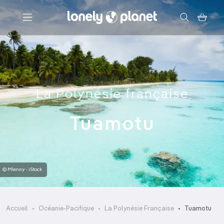
Menu
Votre recherche
La Polynésie française
Tuamotu
© Mlenny - iStock
Accueil
Océanie-Pacifique
La Polynésie Française
Tuamotu