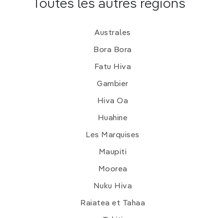
Que faire dans l'archipel des
Toutes les autres régions
Tuamotu ?
Australes
Pique-niquer sur un motu lors d’une excursion en
Bora Bora
bateau au
lagon Bleu
, à
Rangiroa
Se baigner dans une eau translucide aux
Sables
Fatu Hiva
roses,
à
Fakarava
Plonger ou nager avec des
raies mantas
à
Gambier
Tikehau
Plonger avec les requins, les raies mantas et
Hiva Oa
les dauphins dans la
passe de Tiputa
à
Rangiroa
Huahine
Se laisser dériver dans le courant en snorkeling
ou en plongée dans la
passe de Tumakohua
Les Marquises
(passe Sud)
à
Fakarava
Maupiti
Goûter à la vie de Robinson
à
Mataiva
Visiter une
ferme perlière
à
Ahe
Moorea
Nuku Hiva
Raiatea et Tahaa