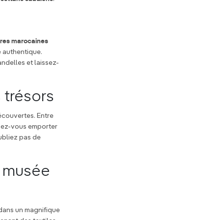
res marocaines
e authentique.
ndelles et laissez-
 trésors
écouvertes. Entre
ssez-vous emporter
ubliez pas de
au musée
é dans un magnifique