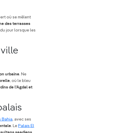
vert où se mêlent
une des terrasses
du jour lorsque les
ville
ion urbaine
. Ne
relle
, où le bleu
dins de l'Agdal et
palais
s Bahia
, avec ses
entale
. Le
Palais El
sultans saadiens
.