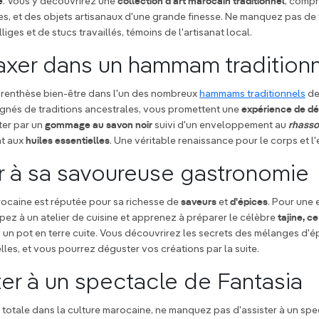
e
. Vous y découvrirez une
collection d'art marocain traditionnel
, compr
es, et des objets artisanaux d'une grande finesse. Ne manquez pas de 
liges et de stucs travaillés, témoins de l'artisanat local.
laxer dans un hammam tradition
renthèse bien-être dans l'un des nombreux
hammams traditionnels
de
égnés de traditions ancestrales, vous promettent une
expérience de dé
ter par un
gommage au savon noir
suivi d'un enveloppement au
rhasso
nt aux
huiles essentielles
. Une véritable renaissance pour le corps et l'e
r à sa savoureuse gastronomie
ocaine est réputée pour sa richesse de
saveurs
et
d'épices
. Pour une 
ipez à un atelier de cuisine et apprenez à préparer le célèbre
tajine, c
 un pot en terre cuite. Vous découvrirez les secrets des mélanges d'é
lles, et vous pourrez déguster vos créations par la suite.
ster à un spectacle de Fantasia
totale dans la culture marocaine, ne manquez pas d'assister à un spec