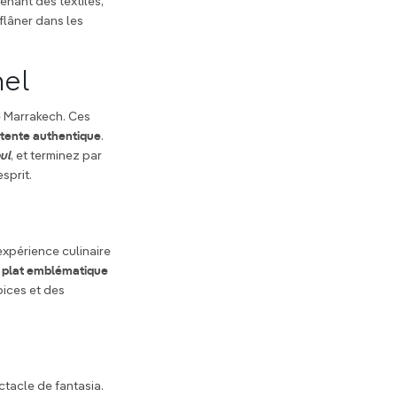
enant des textiles,
flâner dans les
nel
 Marrakech. Ces
tente authentique
.
ul
, et terminez par
sprit.
expérience culinaire
e plat emblématique
pices et des
tacle de fantasia.