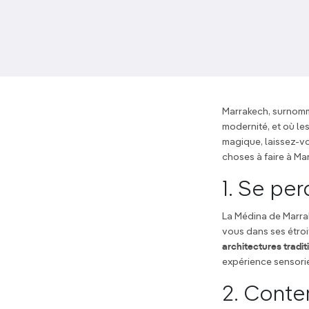
Marrakech, surnommé
modernité, et où le
magique, laissez-vo
choses à faire à Ma
1. Se pe
La Médina de Marra
vous dans ses étro
architectures tradit
expérience sensorie
2. Conte