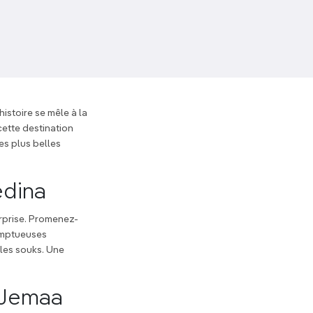
istoire se mêle à la
cette destination
es plus belles
édina
rprise. Promenez-
somptueuses
 les souks. Une
 Jemaa