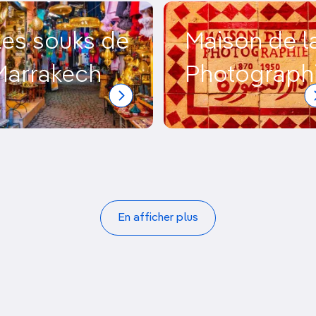
Les souks de
Maison de l
Marrakech
Photograph
En afficher plus