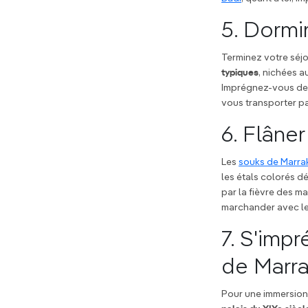
5. Dormir
Terminez votre séj
typiques
, nichées 
Imprégnez-vous de 
vous transporter pa
6. Flâne
Les
souks de Marra
les étals colorés 
par la fièvre des 
marchander avec le 
7. S'impr
de Marr
Pour une immersion 