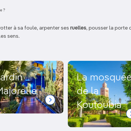
e ?
otter à sa foule, arpenter ses
ruelles
, pousser la porte
les sens.
ardin
La mosqué
ajorelle
de la
Koutoubia