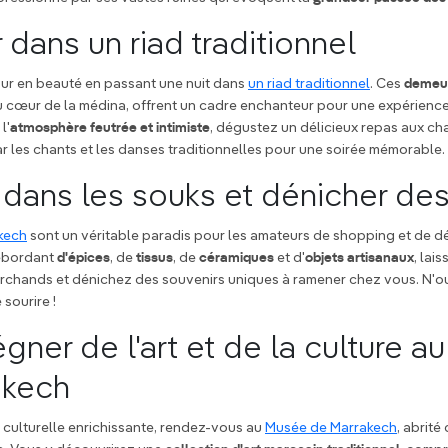
 dans un riad traditionnel
our en beauté en passant une nuit dans
un riad traditionnel
. Ces
demeu
au cœur de la médina, offrent un cadre enchanteur pour une expérienc
l'
atmosphère feutrée et intimiste
, dégustez un délicieux repas aux cha
r les chants et les danses traditionnelles pour une soirée mémorable.
r dans les souks et dénicher des
kech
sont un véritable paradis pour les amateurs de shopping et de d
débordant
d'épices
, de
tissus
, de
céramiques
et d'
objets artisanaux
, lai
marchands et dénichez des souvenirs uniques à ramener chez vous. N'o
sourire !
égner de l'art et de la culture 
akech
culturelle enrichissante, rendez-vous au
Musée de Marrakech
, abrit