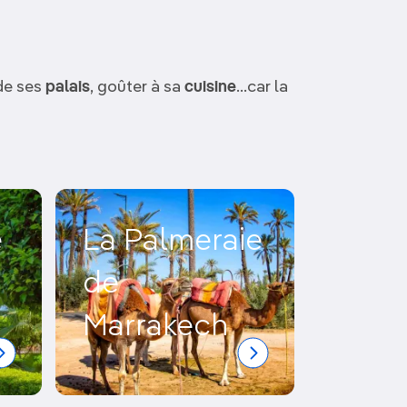
Découvrir nos articles
 de ses
palais
, goûter à sa
cuisine
...car la
e
La Palmeraie
de
Marrakech