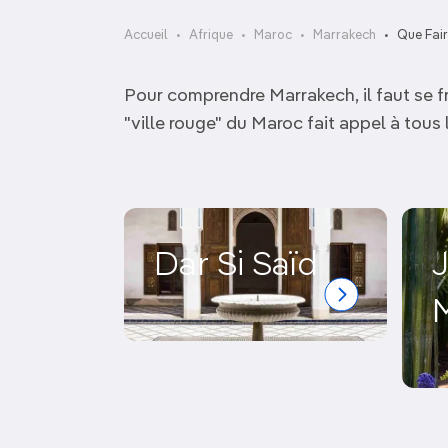
OCÉANIE
Camargue
Accueil
Afrique
Maroc
Marrakech
Que Fair
ANTARCTIQUE
Pour comprendre Marrakech, il faut se fr
TOP VILLES
"ville rouge" du Maroc fait appel à tous 
Dar Si Saïd
J
M