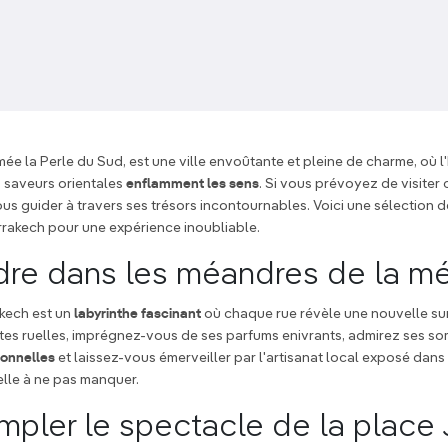
e la Perle du Sud, est une ville envoûtante et pleine de charme, où l'h
s saveurs orientales
enflamment les sens
. Si vous prévoyez de visiter 
us guider à travers ses trésors incontournables. Voici une sélection d
rrakech pour une expérience inoubliable.
rdre dans les méandres de la m
kech est un
labyrinthe fascinant
où chaque rue révèle une nouvelle su
ites ruelles, imprégnez-vous de ses parfums enivrants, admirez ses 
ionnelles
et laissez-vous émerveiller par l'artisanat local exposé dans
lle à ne pas manquer.
mpler le spectacle de la place