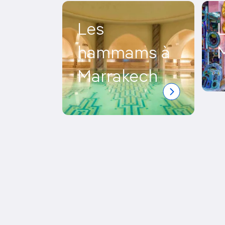
Les
hammams à
Marrakech
Pagination