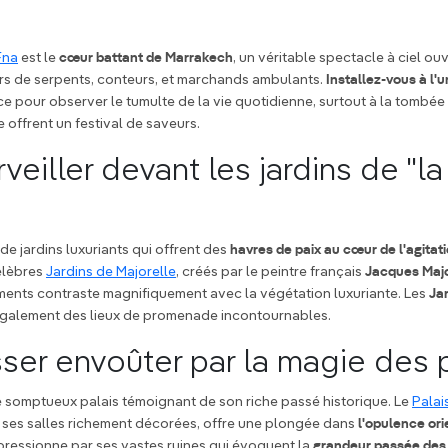
Fna
est le
cœur battant de Marrakech
, un véritable spectacle à ciel ou
rs de serpents, conteurs, et marchands ambulants.
Installez-vous à l'
e pour observer le tumulte de la vie quotidienne, surtout à la tombée 
 offrent un festival de saveurs.
veiller devant les jardins de "la 
e jardins luxuriants qui offrent des
havres de paix au cœur de l'agitat
élèbres
Jardins de Majorelle
, créés par le peintre français
Jacques Majo
ments contraste magnifiquement avec la végétation luxuriante. Les
Jar
galement des lieux de promenade incontournables.
isser envoûter par la magie des 
e somptueux palais témoignant de son riche passé historique. Le
Palai
et ses salles richement décorées, offre une plongée dans
l'opulence ori
impressionne par ses vastes ruines qui évoquent la
grandeur passée des 