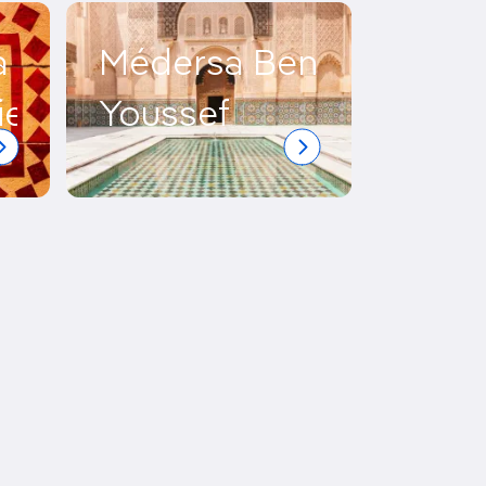
a
Médersa Ben
ie
Youssef