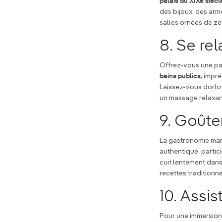
palais du XIXe siècl
des bijoux, des arm
salles ornées de zel
8. Se re
Offrez-vous une pa
bains publics
, impr
Laissez-vous dorlo
un massage relaxa
9. Goûte
La gastronomie mar
authentique, partic
cuit lentement dans
recettes traditionne
10. Assi
Pour une immersion 