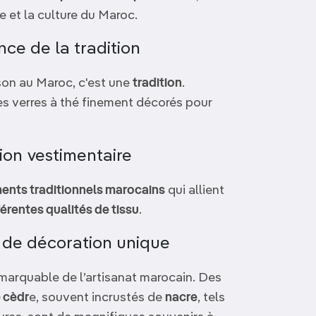
re et la culture du Maroc.
ence de la tradition
son au Maroc, c'est une
tradition
.
s verres à thé finement décorés pour
tion vestimentaire
ents traditionnels marocains
qui allient
férentes qualités de tissu
.
s de décoration unique
emarquable de l’artisanat marocain. Des
e cèdr
e, souvent incrustés de
nacre
, tels