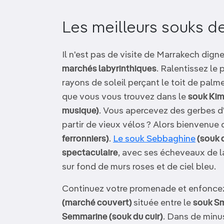
OCÉANIE
Camargue
Les meilleurs souks d
ANTARCTIQUE
Il n'est pas de visite de Marrakech dig
TOP VILLES
marchés labyrinthiques
. Ralentissez le 
rayons de soleil perçant le toit de palme 
que vous vous trouvez dans le
souk Kim
musique)
. Vous apercevez des gerbes d'
partir de vieux vélos ? Alors bienvenue
ferronniers)
.
Le souk Sebbaghine
(souk d
spectaculaire
, avec ses écheveaux de l
sur fond de murs roses et de ciel bleu.
Continuez votre promenade et enfonce
(marché couvert)
située entre le
souk S
Semmarine (souk du cuir)
. Dans de minus