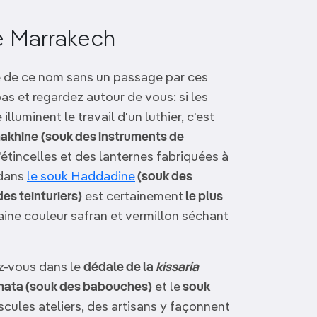
e Marrakech
ne de ce nom sans un passage par ces
pas et regardez autour de vous: si les
illuminent le travail d'un luthier, c'est
akhine
(souk des instruments de
étincelles et des lanternes fabriquées à
 dans
le souk Haddadine
(souk des
es teinturiers)
est certainement
le plus
aine couleur safran et vermillon séchant
z-vous dans le
dédale de la
kissaria
mata (souk des babouches)
et le
souk
cules ateliers, des artisans y façonnent