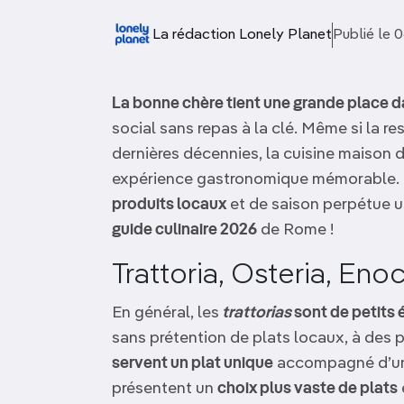
OCÉANIE
Camargue
La rédaction Lonely Planet
Publié le 
ANTARCTIQUE
La bonne chère tient une grande place d
TOP VILLES
social sans repas à la clé. Même si la r
dernières décennies, la cuisine maison d
expérience gastronomique mémorable. Et,
produits locaux
et de saison perpétue un
guide culinaire 2026
de Rome !
Trattoria, Osteria, En
En général, les
trattorias
sont de petits 
sans prétention de plats locaux, à des p
servent un plat unique
accompagné d’un 
présentent un
choix plus vaste de plats