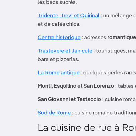
les becs sucrés.
Tridente, Trevi et Quirinal
: un mélange d
et de
cafés chics
.
Centre historique
: adresses
romantique
Trastevere et Janicule
: touristiques, ma
bars et pizzerias.
La Rome antique
: quelques perles rares
Monti, Esquilino et San Lorenzo
: tables
San Giovanni et Testaccio
: cuisine roma
Sud de Rome
: cuisine romaine tradition
La cuisine de rue à R