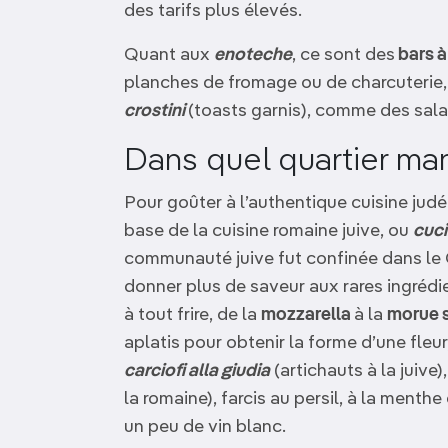
des tarifs plus élevés.
Quant aux
enoteche
, ce sont des
bars à
planches de fromage ou de charcuterie
crostini
(toasts garnis), comme des sal
Dans quel quartier ma
Pour goûter à l’authentique cuisine judé
base de la cuisine romaine juive, ou
cuc
communauté juive fut confinée dans le G
donner plus de saveur aux rares ingrédie
à tout frire, de la
mozzarella
à la
morue 
aplatis pour obtenir la forme d’une fleur
carciofi alla giudia
(artichauts à la juive)
la romaine), farcis au persil, à la menthe
un peu de vin blanc.