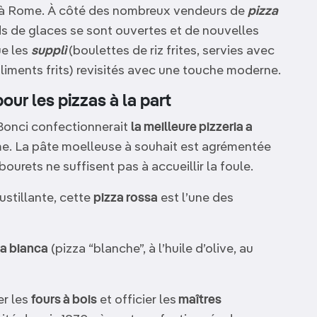
ce à Rome. À côté des nombreux vendeurs de
pizza
ds de glaces se sont ouvertes et de nouvelles
ue les
supplì
(boulettes de riz frites, servies avec
aliments frits) revisités avec une touche moderne.
ur les pizzas à la part
 Bonci confectionnerait
la meilleure pizzeria a
me. La pâte moelleuse à souhait est agrémentée
ourets ne suffisent pas à accueillir la foule.
ustillante, cette
pizza rossa
est l’une des
za bianca
(pizza “blanche”, à l’huile d’olive, au
er les
fours à bois
et officier les
maîtres