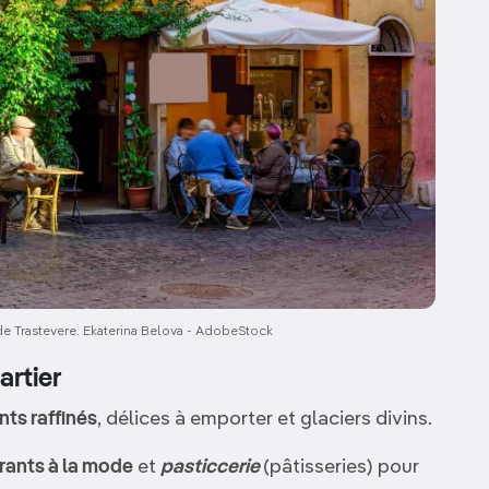
 de Trastevere. Ekaterina Belova - AdobeStock
artier
nts raffinés
, délices à emporter et glaciers divins.
rants à la mode
et
pasticcerie
(pâtisseries) pour