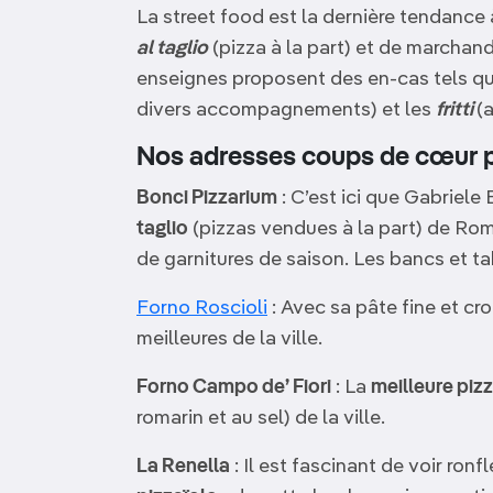
La street food est la dernière tendan
al taglio
(pizza à la part) et de marchan
enseignes proposent des en-cas tels q
divers accompagnements) et les
fritti
(
Nos adresses coups de cœur po
Bonci Pizzarium
: C’est ici que Gabriele
taglio
(pizzas vendues à la part) de Ro
de garnitures de saison. Les bancs et tab
Forno Roscioli
: Avec sa pâte fine et cro
meilleures de la ville.
Forno Campo de’ Fiori
: La
meilleure piz
romarin et au sel) de la ville.
La Renella
: Il est fascinant de voir ronfl