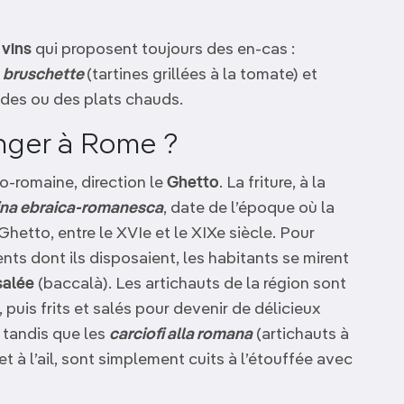
 vins
qui proposent toujours des en-cas :
,
bruschette
(tartines grillées à la tomate) et
ades ou des plats chauds.
nger à Rome ?
o-romaine, direction le
Ghetto
. La friture, à la
ina ebraica-romanesca
, date de l’époque où la
hetto, entre le XVIe et le XIXe siècle. Pour
nts dont ils disposaient, les habitants se mirent
salée
(baccalà). Les artichauts de la région sont
, puis frits et salés pour devenir de délicieux
, tandis que les
carciofi alla romana
(artichauts à
 et à l’ail, sont simplement cuits à l’étouffée avec