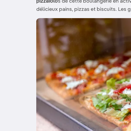
pizzaïolo
s de cette boulangerie en acti
délicieux pains, pizzas et biscuits. Les 
Image