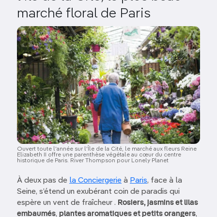
marché floral de Paris
Image
Ouvert toute l'année sur l'Île de la Cité, le marché aux fleurs Reine
Elizabeth II offre une parenthèse végétale au cœur du centre
historique de Paris. River Thompson pour Lonely Planet
À deux pas de
la Conciergerie
à
Paris
, face à la
Seine, s’étend un exubérant coin de paradis qui
espère un vent de fraîcheur .
Rosiers, jasmins et lilas
embaumés
,
plantes aromatiques et petits orangers
,