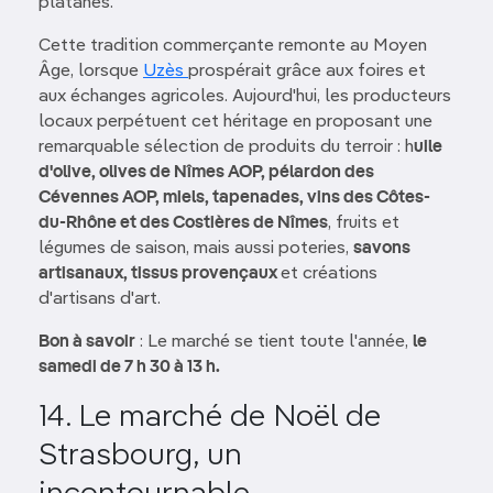
platanes.
Cette tradition commerçante remonte au Moyen
Âge, lorsque
Uzès
prospérait grâce aux foires et
aux échanges agricoles. Aujourd'hui, les producteurs
locaux perpétuent cet héritage en proposant une
remarquable sélection de produits du terroir : h
uile
d'olive, olives de Nîmes AOP, pélardon des
Cévennes AOP, miels, tapenades, vins des Côtes-
du-Rhône et des Costières de Nîmes
, fruits et
légumes de saison, mais aussi poteries,
savons
artisanaux, tissus provençaux
et créations
d'artisans d'art.
Bon à savoir
: Le marché se tient toute l'année,
le
samedi de 7 h 30 à 13 h.
14. Le marché de Noël de
Strasbourg, un