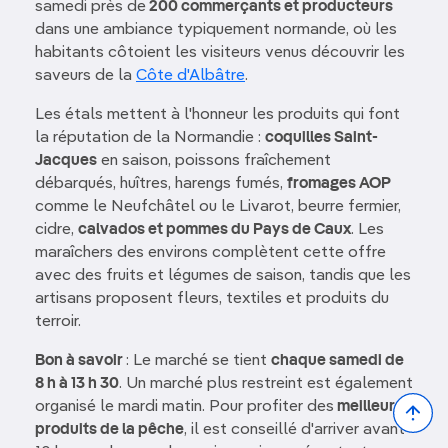
samedi près de
200 commerçants et producteurs
dans une ambiance typiquement normande, où les
habitants côtoient les visiteurs venus découvrir les
saveurs de la
Côte d'Albâtre
.
Les étals mettent à l'honneur les produits qui font
la réputation de la Normandie :
coquilles Saint-
Jacques
en saison, poissons fraîchement
débarqués, huîtres, harengs fumés,
fromages AOP
comme le Neufchâtel ou le Livarot, beurre fermier,
cidre,
calvados et pommes du Pays de Caux
. Les
maraîchers des environs complètent cette offre
avec des fruits et légumes de saison, tandis que les
artisans proposent fleurs, textiles et produits du
terroir.
Bon à savoir
: Le marché se tient
chaque samedi de
8 h à 13 h 30
. Un marché plus restreint est également
Bac
organisé le mardi matin. Pour profiter des
meilleurs
to
produits de la pêche
, il est conseillé d'arriver avant