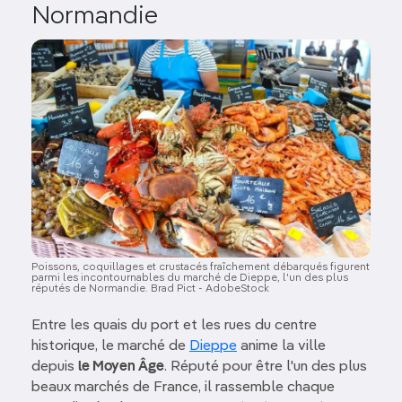
Normandie
Image
Poissons, coquillages et crustacés fraîchement débarqués figurent
parmi les incontournables du marché de Dieppe, l'un des plus
réputés de Normandie. Brad Pict - AdobeStock
Entre les quais du port et les rues du centre
historique, le marché de
Dieppe
anime la ville
depuis
le Moyen Âge
. Réputé pour être l'un des plus
beaux marchés de France, il rassemble chaque