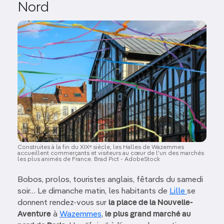
Nord
Image
Construites à la fin du XIXᵉ siècle, les Halles de Wazemmes
accueillent commerçants et visiteurs au cœur de l'un des marchés
les plus animés de France. Brad Pict - AdobeStock
Bobos, prolos, touristes anglais, fêtards du samedi
soir… Le dimanche matin, les habitants de
Lille
se
donnent rendez-vous sur
la place de la Nouvelle-
Aventure
à
Wazemmes
,
le plus grand marché au