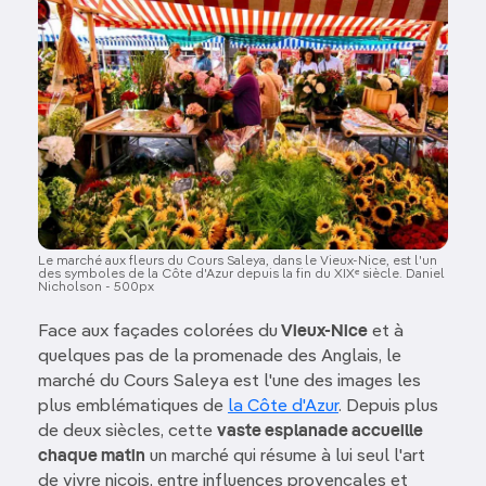
Le marché aux fleurs du Cours Saleya, dans le Vieux-Nice, est l'un
des symboles de la Côte d'Azur depuis la fin du XIXᵉ siècle. Daniel
Nicholson - 500px
Face aux façades colorées du
Vieux-Nice
et à
quelques pas de la promenade des Anglais, le
marché du Cours Saleya est l'une des images les
plus emblématiques de
la Côte d'Azur
. Depuis plus
de deux siècles, cette
vaste esplanade accueille
chaque matin
un marché qui résume à lui seul l'art
de vivre niçois, entre influences provençales et