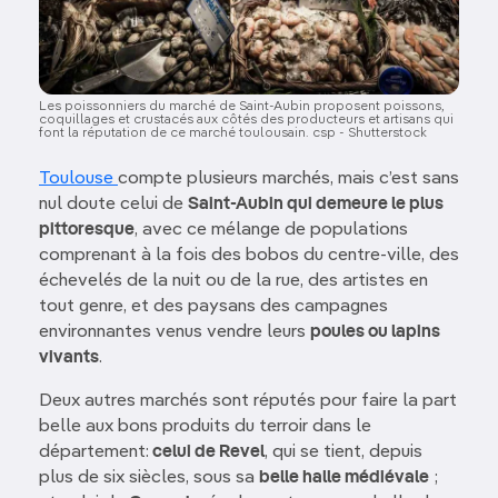
Les poissonniers du marché de Saint-Aubin proposent poissons,
coquillages et crustacés aux côtés des producteurs et artisans qui
font la réputation de ce marché toulousain. csp - Shutterstock
Toulouse
compte plusieurs marchés, mais c’est sans
nul doute celui de
Saint-Aubin qui demeure le plus
pittoresque
, avec ce mélange de populations
comprenant à la fois des bobos du centre-ville, des
échevelés de la nuit ou de la rue, des artistes en
tout genre, et des paysans des campagnes
environnantes venus vendre leurs
poules ou lapins
vivants
.
Deux autres marchés sont réputés pour faire la part
belle aux bons produits du terroir dans le
département:
celui de Revel
, qui se tient, depuis
plus de six siècles, sous sa
belle halle médiévale
;