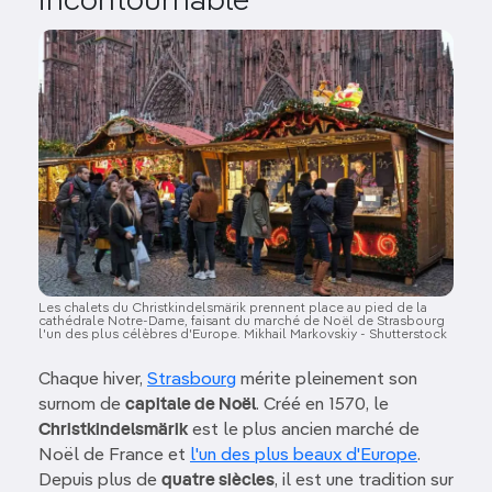
incontournable
Image
Les chalets du Christkindelsmärik prennent place au pied de la
cathédrale Notre-Dame, faisant du marché de Noël de Strasbourg
l'un des plus célèbres d'Europe. Mikhail Markovskiy - Shutterstock
Chaque hiver,
Strasbourg
mérite pleinement son
surnom de
capitale de Noël
. Créé en 1570, le
Christkindelsmärik
est le plus ancien marché de
Noël de France et
l'un des plus beaux d'Europe
.
Depuis plus de
quatre siècles
, il est une tradition sur