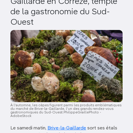
Gaillarde en Corrèze, temple
de la gastronomie du Sud-
Ouest
Image
À l'automne, les cèpes figurent parmi les produits emblématiques
du marché de Brive-la-Gaillarde, l'un des grands rendez-vous
gastronomiques du Sud-Ouest.PhilippeGraillePhoto -
AdobeStock
Le samedi matin,
Brive-la-Gaillarde
sort ses étals