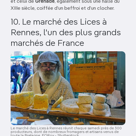
et celui de
Grenade
, également sous une halle du
XIIIe siècle, coiffée d’un beffroi et d’un clocher.
10. Le marché des Lices à
Rennes, l'un des plus grands
marchés de France
Image
Le marché des Lices à Rennes réunit chaque samedi près de 300
producteurs, dont de nombreux fromagers et artisans venus de
toute la Bretagne. EQRoy - Shutterstock