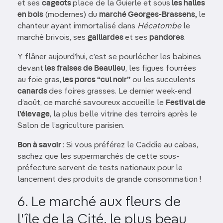
et ses
cageots
place de la Guierle et sous
les halles
en bois
(modernes) du
marché Georges-Brassens,
le
chanteur ayant immortalisé dans
Hécatombe
le
marché brivois, ses
gaillardes
et ses
pandores
.
Y flâner aujourd’hui, c’est se pourlécher les babines
devant
les fraises de Beaulieu
, les figues fourrées
au foie gras,
les porcs “cul noir”
ou les succulents
canards
des foires grasses. Le dernier week-end
d’août, ce marché savoureux accueille le
Festival de
l’élevage
, la plus belle vitrine des terroirs après le
Salon de l’agriculture parisien.
Bon à savoir
: Si vous préférez le Caddie au cabas,
sachez que les supermarchés de cette sous-
préfecture servent de tests nationaux pour le
lancement des produits de grande consommation !
6. Le marché aux fleurs de
l'île de la Cité, le plus beau