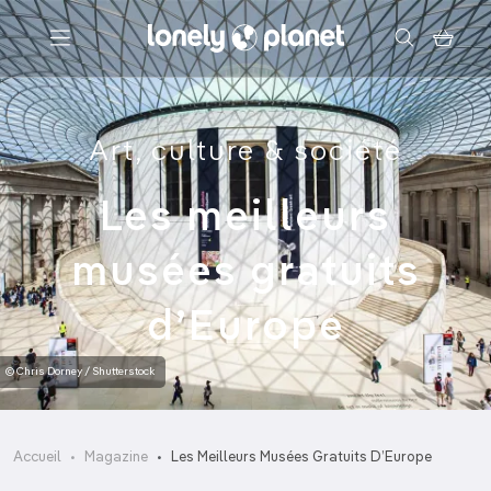
Menu
Art, culture & société
Votre recherche
Les meilleurs
musées gratuits
d’Europe
© Chris Dorney / Shutterstock
Accueil
Magazine
Les Meilleurs Musées Gratuits D’Europe