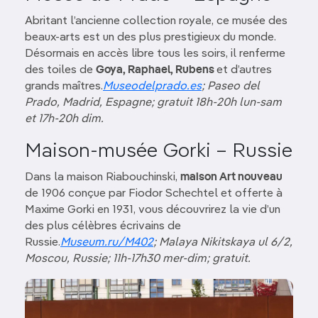
Abritant l’ancienne collection royale, ce musée des
beaux-arts est un des plus prestigieux du monde.
Désormais en accès libre tous les soirs, il renferme
des toiles de
Goya, Raphael, Rubens
et d’autres
grands maîtres.
Museodelprado.es
; Paseo del
Prado,
Madrid
, Espagne; gratuit 18h-20h lun-sam
et 17h-20h dim.
Maison-musée Gorki – Russie
Dans la maison Riabouchinski,
maison Art nouveau
de 1906 conçue par Fiodor Schechtel et offerte à
Maxime Gorki en 1931, vous découvrirez la vie d’un
des plus célèbres écrivains de
Russie.
Museum.ru/M402
; Malaya Nikitskaya ul 6/2,
Moscou, Russie; 11h-17h30 mer-dim; gratuit.
Image