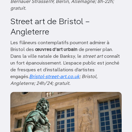
Bernauer Strasse119,
Berlin
, Allemagne; 8h-22h;
gratuit.
Street art de Bristol –
Angleterre
Les flâneurs contemplatifs pourront admirer à
Bristol des
œuvres d’art urbain
de premier plan.
Dans la ville natale de Banksy, le
street art
connaît
un fort épanouissement. L’espace public est jonché
de fresques et d’installations d’artistes
engagés.
Bristol-street-art.co.uk
; Bristol,
Angleterre; 24h/24; gratuit.
Image