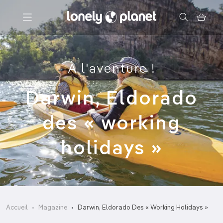
Menu
À l'aventure !
Votre recherche
Darwin, Eldorado
des « working
holidays »
Accueil
Magazine
Darwin, Eldorado Des « Working Holidays »