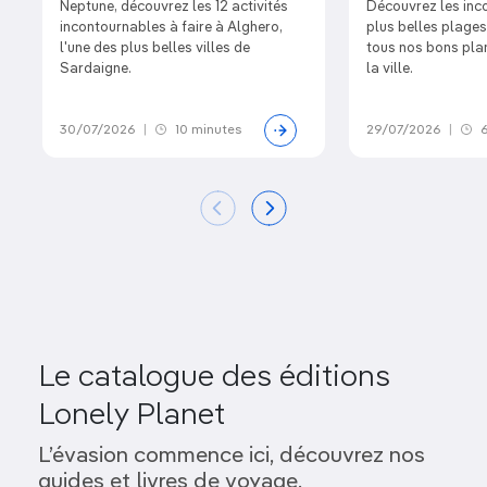
Neptune, découvrez les 12 activités
Découvrez les inc
incontournables à faire à Alghero,
plus belles plages
l'une des plus belles villes de
tous nos bons plan
Sardaigne.
la ville.
30/07/2026
|
10 minutes
29/07/2026
|
6
Le catalogue des éditions
Lonely Planet
L’évasion commence ici, découvrez nos
guides et livres de voyage.