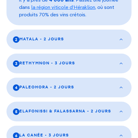
il y a près de
4 000 ans
. Passez une journée
dans
la région viticole d’Héraklion
, où sont
produits 70% des vins crétois.
MATALA - 2 JOURS
2
RETHYMNON - 3 JOURS
3
PALEOHORA - 2 JOURS
4
ELAFONISSI & FALASSARNA - 2 JOURS
5
LA CANÉE - 3 JOURS
6