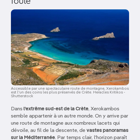
foule
Image
Accessible par une spectaculaire route de montagne, Xerokambos
est l'un des coins les plus préservés de Crète. Heracles Kritikos -
Shutterstock
Dans
l'extrême sud-est de la Crète
, Xerokambos
semble appartenir à un autre monde. On y arrive par
une route de montagne aux nombreux lacets qui
dévoile, au fil de la descente, de
vastes panoramas
sur la Méditerranée
. Par temps clair, l'horizon paraît