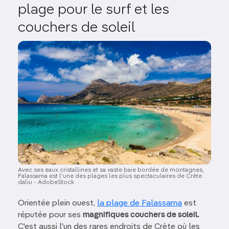
plage pour le surf et les
couchers de soleil
Image
Avec ses eaux cristallines et sa vaste baie bordée de montagnes,
Falassarna est l'une des plages les plus spectaculaires de Crète.
daliu - AdobeStock
Orientée plein ouest,
la plage de Falassarna
est
réputée pour ses
magnifiques couchers de soleil.
C'est aussi l'un des rares endroits de Crète où les