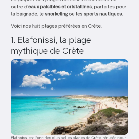
La plupart des plages crétoises bénéficient en
outre d’
eaux paisibles et cristallines
, parfaites pour
la baignade, le
snorkeling
ou les
sports nautiques
.
Voici nos huit plages préférées en Crète.
1. Elafonissi, la plage
mythique de Crète
Image
Elafonissi est l'une des plus belles plages de Crète, réputée pour