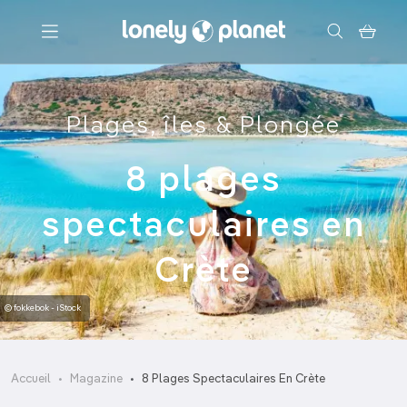
Menu
Plages, îles & Plongée
Votre recherche
8 plages
spectaculaires en
Crète
© fokkebok - iStock
Accueil
Magazine
8 Plages Spectaculaires En Crète