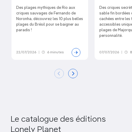
Des plages mythiques de Rio aux
Des criques secrèt
criques sauvages de Fernando de
sable fin bordées 
Noronha, découvrez les 10 plus belles
cachées entre les 
plages du Brésil pour se baigner au
accessibles unique
paradis !
plages de Majorqu
personnalité.
22/07/2026
|
6 minutes
07/07/2026
|
8
Le catalogue des éditions
Lonely Planet