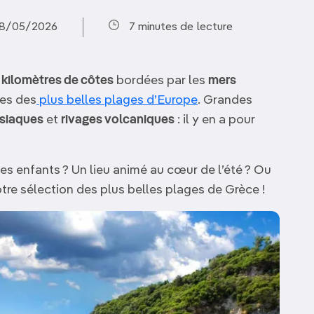
 28/05/2026
7 minutes de lecture
e kilomètres de côtes
bordées par les
mers
nes des
plus belles plages d’Europe
. Grandes
isiaques
et
rivages volcaniques
: il y en a pour
es enfants ? Un lieu animé au cœur de l’été ? Ou
notre sélection des plus belles plages de Grèce !