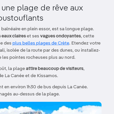
, une plage de rêve aux
oustouflants
 balnéaire en plein essor, est sa longue plage.
s eaux claires
et ses
vagues ondoyantes
, cette
ne des
plus belles plages de Crète
. Etendez votre
li, isolée de la route par des dunes, ou installez-
e les pointes rocheuses plus au nord.
août, la plage
attire beaucoup de visiteurs
,
de La Canée et de Kissamos.
nt en environ 1h30 de bus depuis La Canée.
nagés au-dessus de la plage.