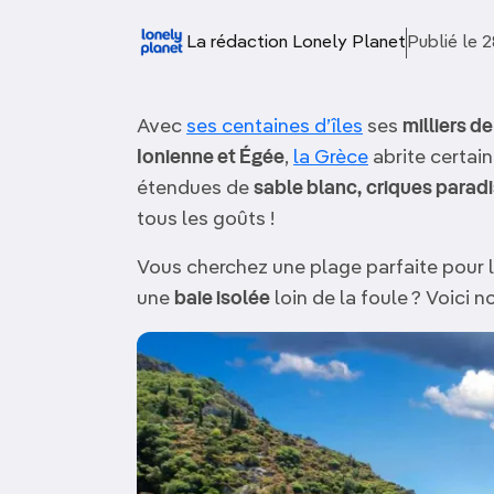
OCÉANIE
Camargue
La rédaction Lonely Planet
Publié le
ANTARCTIQUE
Avec
ses centaines d’îles
ses
milliers d
TOP VILLES
Ionienne et Égée
,
la Grèce
abrite certai
étendues de
sable blanc,
criques parad
tous les goûts !
Vous cherchez une plage parfaite pour l
une
baie isolée
loin de la foule ? Voici 
Image