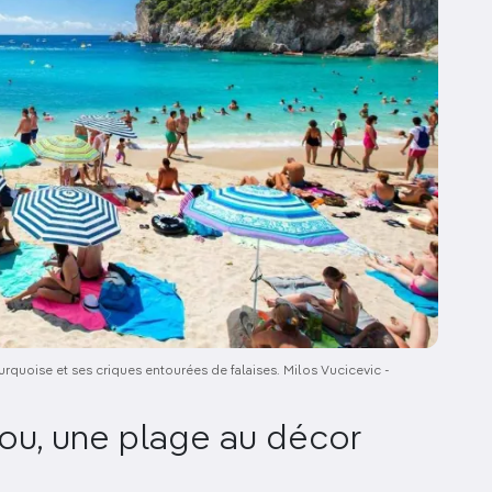
turquoise et ses criques entourées de falaises. Milos Vucicevic -
rfou, une plage au décor