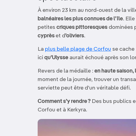
À environ 23 km au nord-ouest de la vill
balnéaires les plus connues de l’île
. Ell
petites
criques pittoresques
dominées p
cyprès
et d
’oliviers
.
La
plus belle plage de Corfou
se cache à
ici
qu’Ulysse
aurait échoué après son lon
Revers de la médaille :
en haute saison, l
moment de la journée, trouver un trans
serviette peut être d’un véritable défi.
Comment s’y rendre ?
Des bus publics et
Corfou et à Kerkyra.
Image