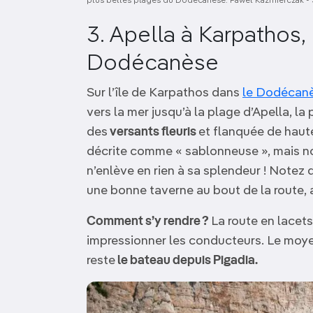
plus belles plages du Dodécanèse. Pawel Kazmierczak - 
3. Apella à Karpathos,
Dodécanèse
Sur l’île de Karpathos dans
le Dodécan
vers la mer jusqu’à la plage d’Apella, 
des
versants fleuris
et flanquée de haute
décrite comme « sablonneuse », mais no
n’enlève en rien à sa splendeur ! Notez 
une bonne taverne au bout de la route, 
Comment s’y rendre ?
La route en lacets
impressionner les conducteurs. Le moyen
reste
le bateau depuis Pigadia.
Image