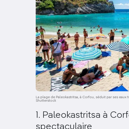
La plage de Paleokastritsa, à Corfou, séduit par ses eaux 
Shutterstock
1. Paleokastritsa à Co
spectaculaire