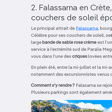
2. Falassarna en Crète
couchers de soleil ép
Le principal attrait de
Falassarna
, bourg
Célèbre pour ses couchers de soleil, se
large
bande de sable rose crème
est l’u
service à l’extrémité sud de Paralia Mega
vous dans l’une des
criques
lovées entr
En plein été, entre la mi-juillet et la mi-
notamment des excursionnistes venus 
Comment s’y rendre ?
Falasarna se rejoi
Plusieurs parkings sont également amé
Image