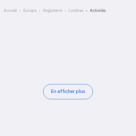
Arsenal Emirates Stadium
Accueil
Europe
Angleterre
Londres
Activités
Beefeater Distillery
Billingsgate Fish Market
Borough Market
Brixton Village & Market Row
Columbia Road Flower Market
Emirates Air Line
Leadenhall Market
Pagination
En afficher plus