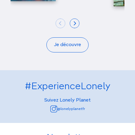
Je découvre
#ExperienceLonely
Suivez Lonely Planet
@lonelyplanetfr