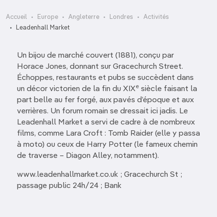
Accueil
Europe
Angleterre
Londres
Activités
Leadenhall Market
Un bijou de marché couvert (1881), conçu par
Horace Jones, donnant sur Gracechurch Street.
Échoppes, restaurants et pubs se succèdent dans
e
un décor victorien de la fin du XIX
siècle faisant la
part belle au fer forgé, aux pavés d’époque et aux
verrières. Un forum romain se dressait ici jadis. Le
Leadenhall Market a servi de cadre à de nombreux
films, comme Lara Croft : Tomb Raider (elle y passa
à moto) ou ceux de Harry Potter (le fameux chemin
de traverse – Diagon Alley, notamment).
www.leadenhallmarket.co.uk ; Gracechurch St ;
passage public 24h/24 ; Bank